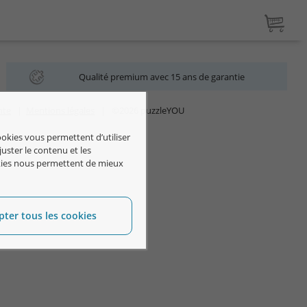
Qualité premium avec 15 ans de garantie
nte
|
Mentions légales
| ©2026 puzzleYOU
ookies vous permettent d’utiliser
uster le contenu et les
ookies nous permettent de mieux
pter tous les cookies