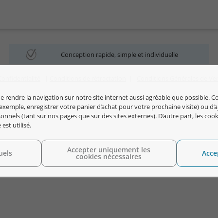
Conception rapide, simple et individuelle
Confidentialité
|
Conditions de rétractation
|
Conditions Générales de Ve
e rendre la navigation sur notre site internet aussi agréable que possible. C
xemple, enregistrer votre panier d’achat pour votre prochaine visite) ou d’aj
rsonnels (tant sur nos pages que sur des sites externes). D’autre part, les c
st utilisé.
Accepter uniquement les
uels
Acce
cookies nécessaires