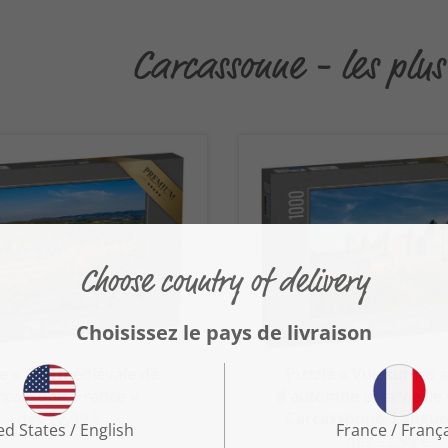
Carcassonne - les plus
e « Cité médiévale de
Puzzle « Vue sur les 
rcassone, France »
d'automne et la vieille 
Carcassonne. Langue
dès 22,99 €
dès 22,99 €