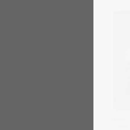
Puzzle «
située 