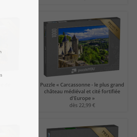
ne de
Puzzle « Carcassonne - le plus grand
château médiéval et cité fortifiée
d'Europe »
dès 22,99 €