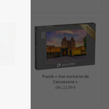
France »
Puzzle « Vue nocturne de
Carcassone »
dès 22,99 €