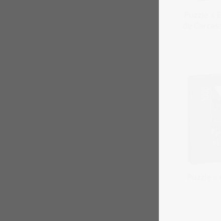
Puzzle « E
de Carcas
Puzzle «