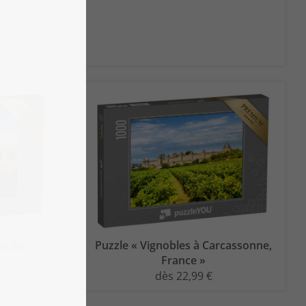
ne de
Puzzle « Vignobles à Carcassonne,
France »
dès 22,99 €