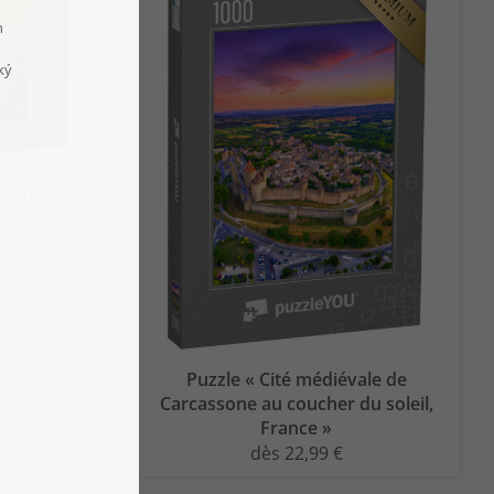
ne de
Puzzle « Cité médiévale de
Carcassone au coucher du soleil,
France »
dès 22,99 €