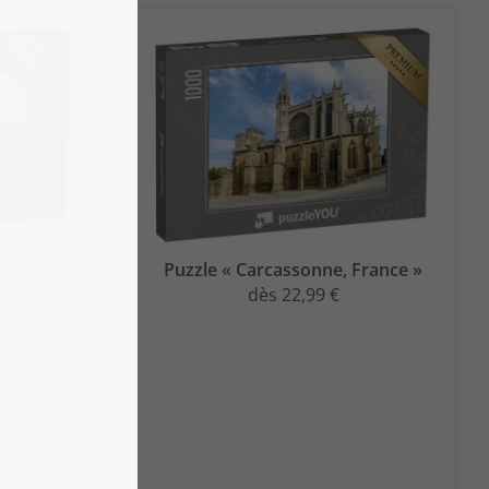
lle de
Puzzle « Carcassonne, France »
vieux en
dès 22,99 €