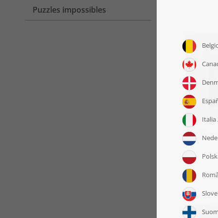
Puzzles impossibles
Puzz