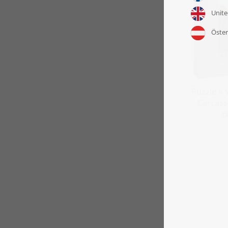
Puzzle « V
Carcass
c