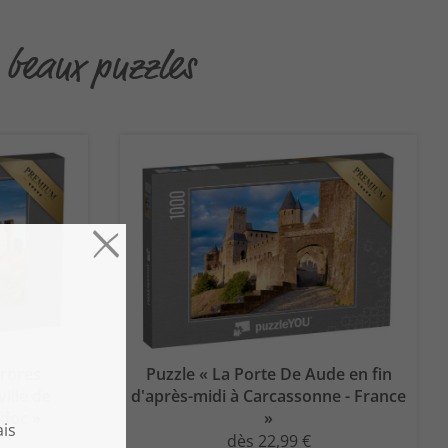
 beaux puzzles
arbres
Puzzle « La Porte De Aude en fin
ville de
d'après-midi à Carcassonne - France
doc »
»
dès 22,99 €