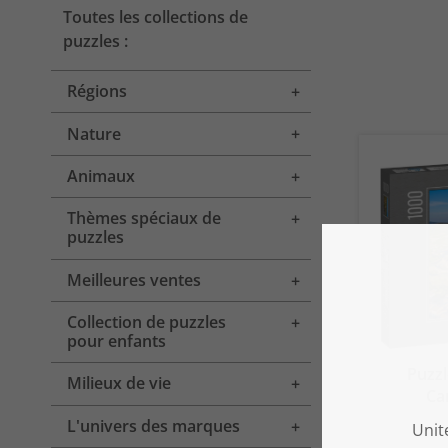
Toutes les collections de
puzzles :
Régions
Toggle menu
Nature
Toggle menu
Animaux
Toggle menu
Thèmes spéciaux de
Toggle menu
puzzles
Meilleures ventes
Toggle menu
Collection de puzzles
Toggle menu
pour enfants
Puzzl
Milieux de vie
Toggle menu
Ca
L'univers des marques
Toggle menu