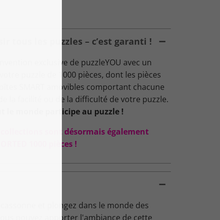
 tous les puzzles – c’est garanti !
nvention exclusive de puzzleYOU avec un
: votre puzzle de 1000 pièces, dont les pièces
 boîtes SMART amovibles comportant chacune
 la facilité ou de la difficulté de votre puzzle.
t le monde participe au puzzle !
s collections sont désormais également
ORTED 1000 pièces !
arcassonne et plongez dans le monde des
 vous pouvez apporter l'ambiance de cette