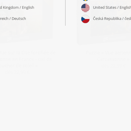
ue sur la Cité fortifiée de
Puzzle « Vue aérien
onne en France - ciel de
Carcassonne »
oucher de soleil »
dès 22,99 €
dès 22,99 €