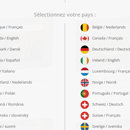
le « Vue aérienne de
Puzzle « Vue aérien
Carcassonne »
Carcassonne »
dès 22,99 €
dès 22,99 €