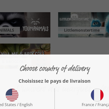
NIMALS
Littlemonstertime
E & BROCCOLI
L'univers des marques - les