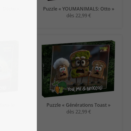
 Dörte »
Puzzle « YOUMANIMALS: Otto »
dès 22,99 €
dans le
Puzzle « Générations Toast »
dès 22,99 €