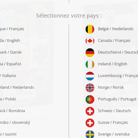
 « LITTLEMONSTERTIME:
Puzzle « LITTLEMONSTERT
Collage »
dès 22,99 €
dès 22,99 €