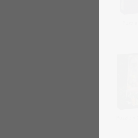
Puzzle
Puzzle « 