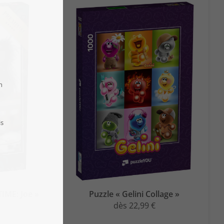
IME: Joe »
Puzzle « Gelini Collage »
dès 22,99 €