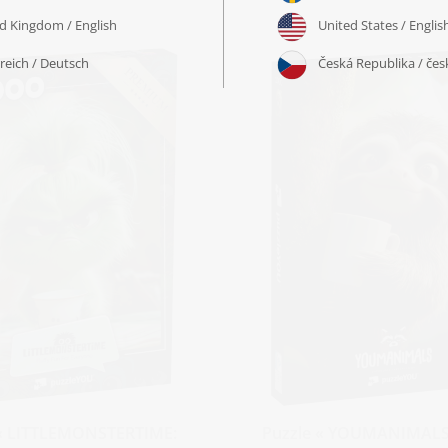
 « LITTLEMONSTERTIME:
Puzzle « YOUMANIMALS: