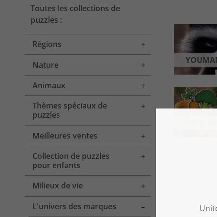
Toutes les collections de
puzzles :
Régions
Toggle menu
YOUMA
Nature
Toggle menu
Animaux
Toggle menu
Thèmes spéciaux de
Toggle menu
puzzles
YOU, M
Meilleures ventes
Toggle menu
Collection de puzzles
Toggle menu
pour enfants
Milieux de vie
Toggle menu
L'univers des marques
Toggle menu