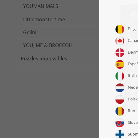
YOUMANIMALS
Littlemonstertime
Gelini
YOU, ME & BROCCOLI
Puzzles impossibles
Puzzle