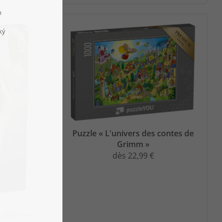
Puzzle « L'univers des contes de
Grimm »
dès 22,99 €
 Björn »