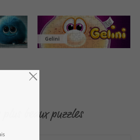
Gelini
 plus beaux puzzles