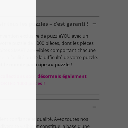
 tous les puzzles – c’est garanti !
nvention exclusive de puzzleYOU avec un
: votre puzzle de 1000 pièces, dont les pièces
 boîtes SMART amovibles comportant chacune
 la facilité ou de la difficulté de votre puzzle.
t le monde participe au puzzle !
s collections sont désormais également
ORTED 1000 pièces !
ent confiance et qualité. Avec toutes nos
versité visible et constitue la base d’une