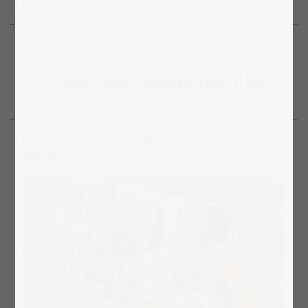
Puzzles autour du monde
Puzzles pour enfants dès 8 ans
Puzzle avec photos personnelles 500
pièces