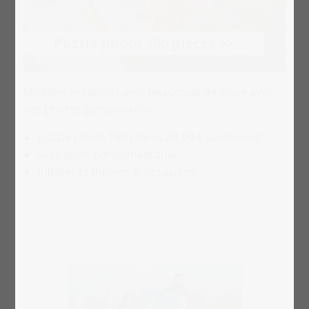
Puzzle photo 100 pièces >>
Modèles enfantins avec beaucoup de place avec
vos photos personnelles :
puzzle photo 100 pièces
24,99 €
seulement
avec boîte personnalisable
différents thèmes & occasions