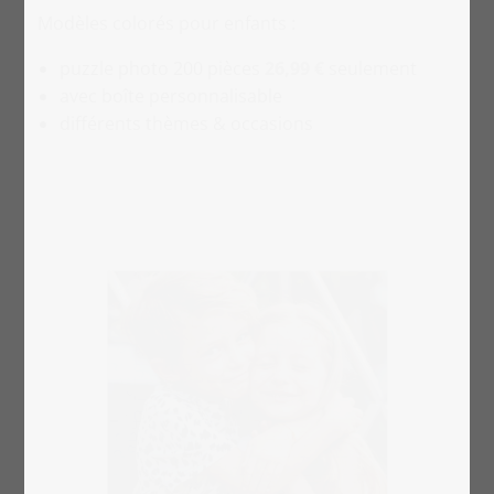
Modèles colorés pour enfants :
puzzle photo 200 pièces
26,99 €
seulement
avec boîte personnalisable
différents thèmes & occasions