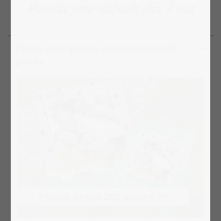
Puzzles pour enfants dès 7 ans
Puzzle avec photos personnelles 200
pièces
Puzzle photo 200 pièces >>