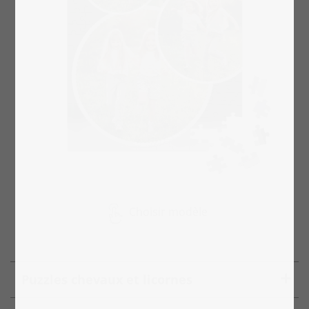
Choisir modèle
Puzzles chevaux et licornes