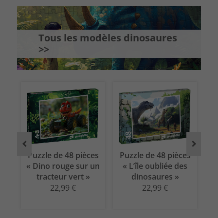
Tous les modèles dinosaures
>>
es
Puzzle de 48 pièces
Puzzle de 48 pièces
P
o
« Dino rouge sur un
« L’île oubliée des
« 
tracteur vert »
dinosaures »
22,99 €
22,99 €