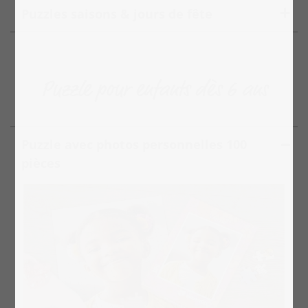
Puzzles saisons & jours de fête
Puzzle pour enfants dès 6 ans
Puzzle avec photos personnelles 100
pièces