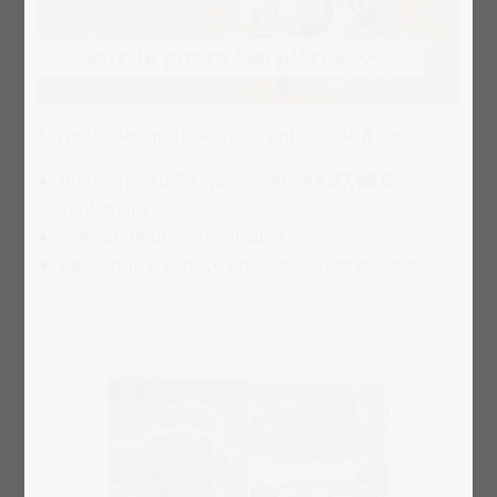
Puzzle photo 500 pièces >>
Formidables modèles pour enfants de 8 ans :
puzzle photo 500 pièces
29,99 €
27,99 €
seulement
avec boîte personnalisable
beaucoup d'espace pour vos propres photos