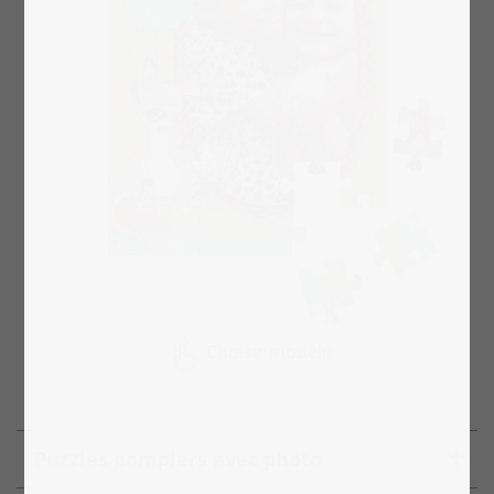
Choisir modèle
Puzzles pompiers avec photo