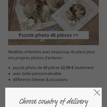
Puzzle photo 48 pièces >>
Modèles enfantins avec beaucoup de place pour
vos propres photos d'enfants :
puzzle photo de 48 pièces
22,99 €
seulement
avec boîte personnalisable
différents thèmes & occasions