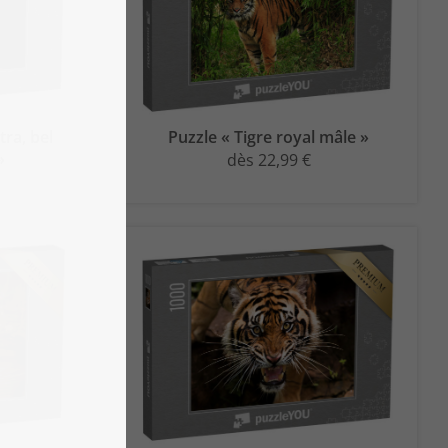
tra, bel
Puzzle « Tigre royal mâle »
»
dès 22,99 €