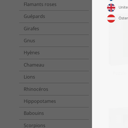
Flamants roses
Guépards
Girafes
Gnus
Hyènes
Chameau
Puzzle 
Lions
Rhinocéros
Hippopotames
Babouins
Scorpions