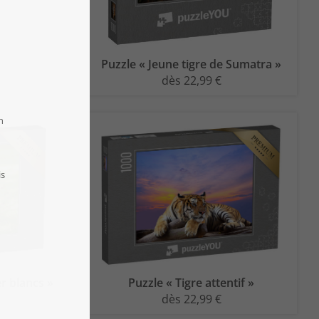
Puzzle « Jeune tigre de Sumatra »
dès 22,99 €
r blancs »
Puzzle « Tigre attentif »
dès 22,99 €