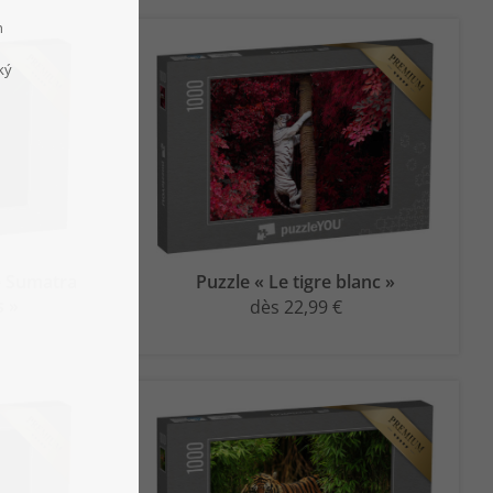
e Sumatra
Puzzle « Le tigre blanc »
s »
dès 22,99 €