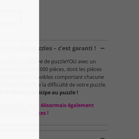
 tous les puzzles – c’est garanti !
nvention exclusive de puzzleYOU avec un
: votre puzzle de 1000 pièces, dont les pièces
 boîtes SMART amovibles comportant chacune
 la facilité ou de la difficulté de votre puzzle.
t le monde participe au puzzle !
s collections sont désormais également
ORTED 1000 pièces !