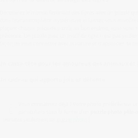
Découvrez le monde fascinant des tigres avec un puzzle qu
dans leur atmosphère mystérieuse et laissez-vous envoûter 
plaçant chaque pièce de puzzle au bon endroit, vous vous r
présence. Un puzzle avec un motif de tigre n'est pas seulem
façon de vous connecter avec la nature et d'apprécier sa b
Un casse-tête pour les amoureux des animaux et l
Un cadeau qui apporte joie et détente
Vous connaissez déjà ? Votre photo préférée sur u
particuliers sous la forme d’un
puzzle photo pêle-
minutes seulement un
puzzle photo
!