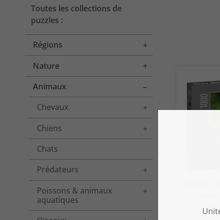
Toutes les collections de
puzzles :
Régions
Toggle menu
Nature
Toggle menu
Animaux
Toggle menu
Chevaux
Toggle menu
Chiens
Toggle menu
Chats
Prédateurs
Toggle menu
Puzzle « T
Poissons & animaux
Toggle menu
connu s
aquatiques