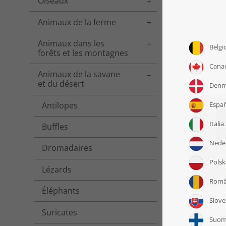
Oiseaux
Toggle menu
Animaux de la ferme
Toggle menu
Animaux dans les
Toggle menu
forêts et les montagnes
Animaux de la savane
Toggle menu
et du désert
Antilopes
Buffles
Dromadaires
Lézards
Éléphants
Puzzl
Suricates