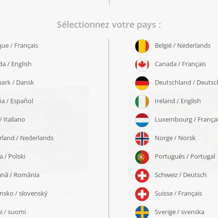
e « Tigre du Bengale »
Puzzle « Deux bébés tiege
dès 22,99 €
dès 22,99 €