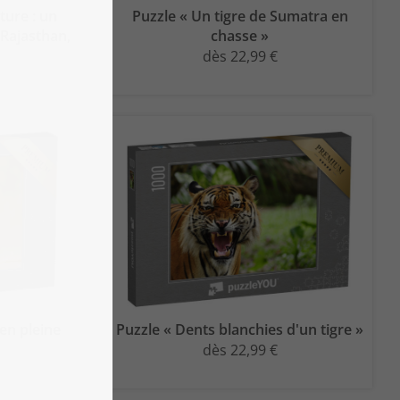
ture : un
Puzzle « Un tigre de Sumatra en
 Rajasthan,
chasse »
dès 22,99 €
 en pleine
Puzzle « Dents blanchies d'un tigre »
dès 22,99 €