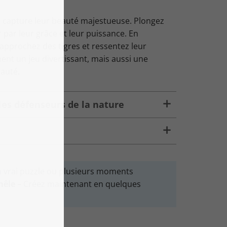
i capture leur beauté majestueuse. Plongez
par leur grâce et leur puissance. En
approchez des tigres et ressentez leur
ent un jeu divertissant, mais aussi une
eauté.
es défenseurs de la nature
n vrai puzzle ou plusieurs moments
mêle
– Créez maintenant en quelques