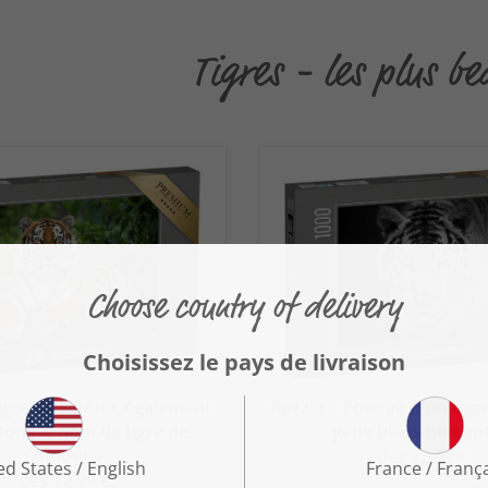
Tigres - les plus b
igre de Sibérie, également
Puzzle « Portrait d'un tigr
ous le nom de tigre de
yeux bleus perçant
l'Amour »
dès 22,99 €
dès 22,99 €