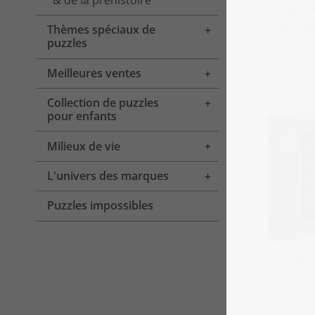
& de la préhistoire
Puzzle « P
tigre d
Thèmes spéciaux de
Toggle menu
puzzles
Meilleures ventes
Toggle menu
Collection de puzzles
Toggle menu
pour enfants
Milieux de vie
Toggle menu
L'univers des marques
Toggle menu
Puzzles impossibles
Puzzle