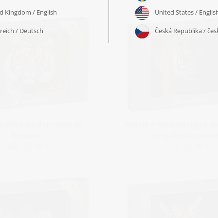
« Portrait d'un tigre du
Puzzle « Un beau tigre d
Bengale »
en quête de proie
dès 22,99 €
dès 22,99 €