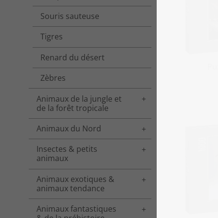
Souris sauteuse
Tigres
Renard du désert
Puz
Zèbres
Animaux de la jungle et
Toggle menu
de la forêt tropicale
Animaux du Nord
Toggle menu
Insectes & petits
Toggle menu
animaux
Animaux exotiques &
Toggle menu
animaux tendance
Animaux fantastiques
Toggle menu