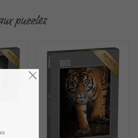
eaux puzzles
e blanc aux
s »