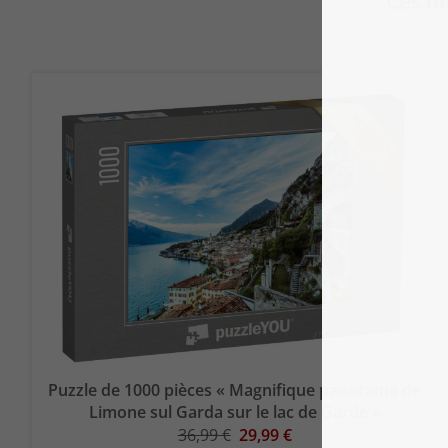
Ces m
Puzzle de 1000 pièces « Magnifique panorama de
Limone sul Garda sur le lac de Garde »
36,99 €
29,99 €