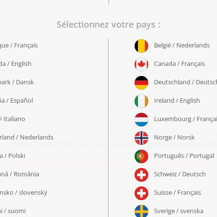
éussir tous les puzzles – c’est garanti !
SMART SORTED est une invention exclusive de puzzleYOU 
1000 pièces, dont les pièces sont réparties dans 40 bo
Vous décidez de la facilité ou de la difficulté de votre pu
SMART SORTED... et tout le monde participe au puzzl
Tous les puzzles de nos collections sont désormais
pièces !