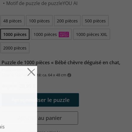
Motif de puzzle de puzzleYOU AI
48 pièces
100 pièces
200 pièces
500 pièces
1000 pièces
1000 pièces
1000 pièces XXL
2000 pièces
Puzzle de 1000 pièces « Bébé chèvre déguisé en chat,
Halloween »
Taille du puzzle monté: ca. 64 x 48 cm
36,99 €
29,99 €
Personnaliser le puzzle
Ajouter au panier