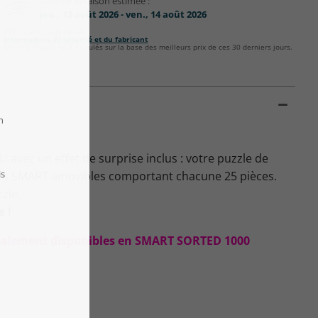
Date de livraison estimée :
jeu., 13 août 2026 - ven., 14 août 2026
TVA incluse,
port
en sus.
Informations de sécurité et du fabricant
Les prix réduits sont calculés sur la base des meilleurs prix de ces 30 derniers jours.
avec un effet de surprise inclus : votre puzzle de
îtes SMART amovibles comportant chacune 25 pièces.
zzle.
e !
 également disponibles en SMART SORTED 1000