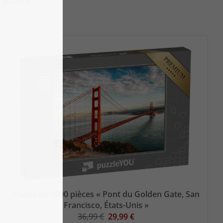
plaire
Puzzle de 1000 pièces « Pont du Golden Gate, San
Francisco, États-Unis »
36,99 €
29,99 €