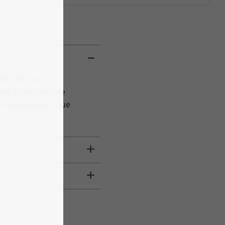
es. Et c’est
os collections de
 expressives – que