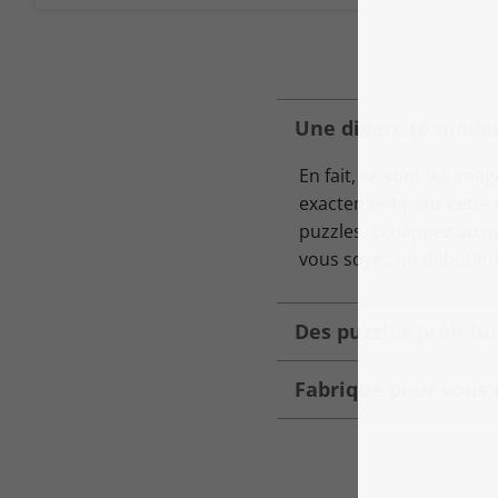
Une diversité moder
En fait, ce sont les ima
exactement pour cette r
puzzles. Echappez au q
vous soyez un débutant
Des puzzles prémium
Fabriqué pour vous 