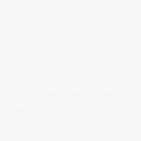
ne pour les fans de puzzles
ges des puzzles qui font battre le cœur des amateurs de puzzl
aison que nous accordons un grand soin à la sélection de n
uotidien grâce à des images de photographes fascinantes et
 ou un expert en puzzle.
 grâce à nos propres ateliers de production
et durable