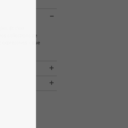
es. Et c’est
os collections de
 expressives – que