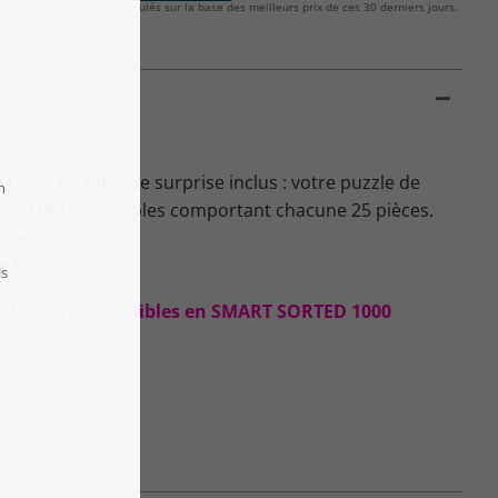
Les prix réduits sont calculés sur la base des meilleurs prix de ces 30 derniers jours.
avec un effet de surprise inclus : votre puzzle de
îtes SMART amovibles comportant chacune 25 pièces.
zzle.
e !
 également disponibles en SMART SORTED 1000