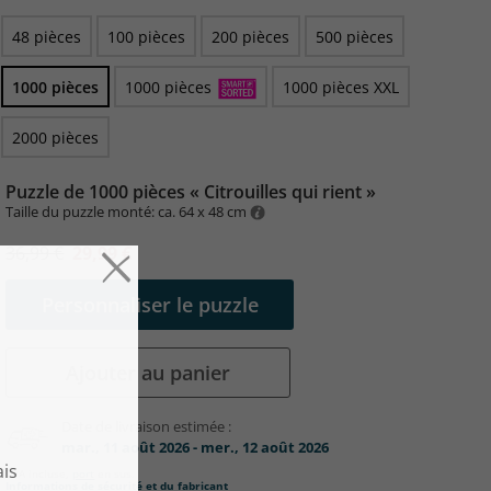
48 pièces
100 pièces
200 pièces
500 pièces
1000 pièces
1000 pièces
1000 pièces XXL
2000 pièces
Puzzle de 1000 pièces « Citrouilles qui rient »
Taille du puzzle monté: ca. 64 x 48 cm
36,99 €
29,99 €
Personnaliser le puzzle
Ajouter au panier
Date de livraison estimée :
mar., 11 août 2026 - mer., 12 août 2026
TVA incluse,
port
en sus.
Informations de sécurité et du fabricant