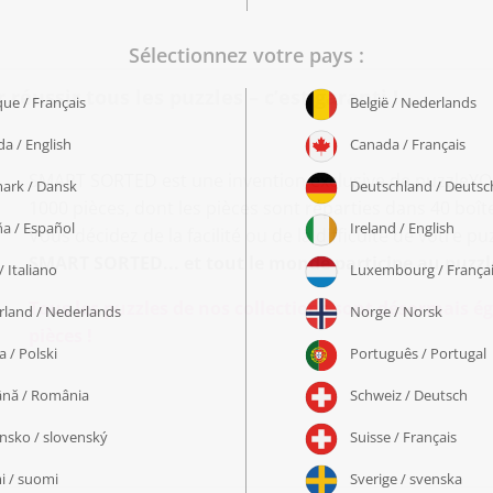
éussir tous les puzzles – c’est garanti !
SMART SORTED est une invention exclusive de puzzleYOU 
1000 pièces, dont les pièces sont réparties dans 40 bo
Vous décidez de la facilité ou de la difficulté de votre pu
SMART SORTED... et tout le monde participe au puzzl
Tous les puzzles de nos collections sont désormais
pièces !