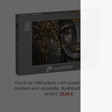
Puzzle de 1000 pièces « Art numérique collage
combiné avec aquarelle : Bodhisattva Buddha »
36,99 €
29,99 €