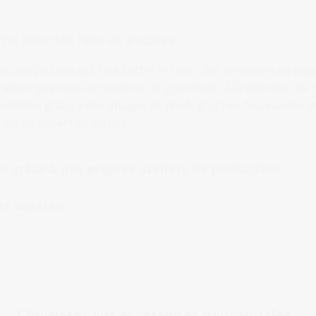
ne pour les fans de puzzles
ges des puzzles qui font battre le cœur des amateurs de puzzl
aison que nous accordons un grand soin à la sélection de n
uotidien grâce à des images de photographes fascinantes et
 ou un expert en puzzle.
 grâce à nos propres ateliers de production
et durable
Choisissez vos accessoires pour puzzles :