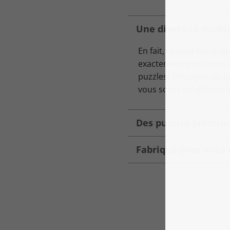
Une diversité moder
En fait, ce sont les ima
exactement pour cette r
puzzles. Echappez au q
vous soyez un débutant
Des puzzles prémium
Fabriqué pour vous 