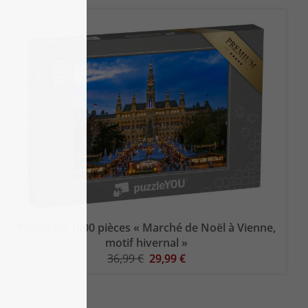
Puzzle de 1000 pièces « Marché de Noël à Vienne,
motif hivernal »
36,99 €
29,99 €