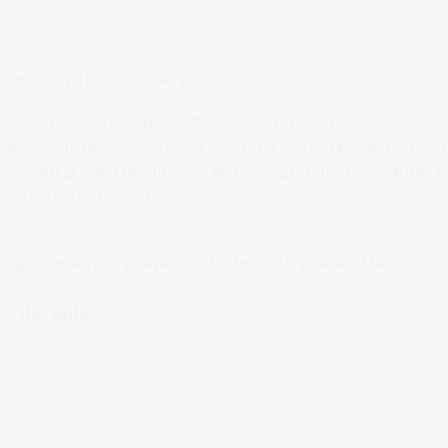
ne pour les fans de puzzles
ges des puzzles qui font battre le cœur des amateurs de puzzl
aison que nous accordons un grand soin à la sélection de n
uotidien grâce à des images de photographes fascinantes et
 ou un expert en puzzle.
 grâce à nos propres ateliers de production
et durable