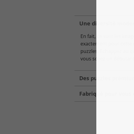
Une diversité moder
En fait, ce sont les ima
exactement pour cette r
puzzles. Echappez au q
vous soyez un débutant
Des puzzles prémium
Fabriqué pour vous 