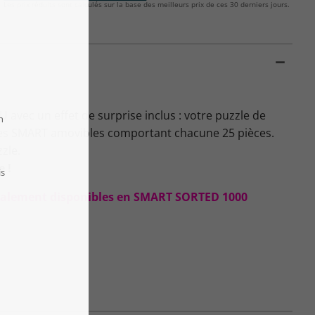
Les prix réduits sont calculés sur la base des meilleurs prix de ces 30 derniers jours.
avec un effet de surprise inclus : votre puzzle de
îtes SMART amovibles comportant chacune 25 pièces.
zzle.
e !
 également disponibles en SMART SORTED 1000