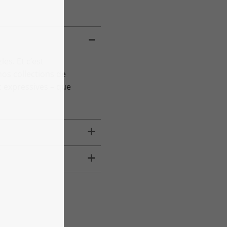
es. Et c’est
os collections de
 expressives – que