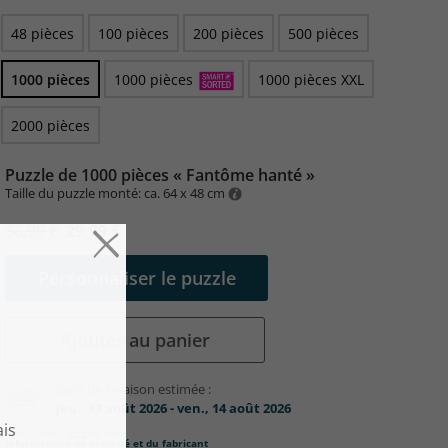
48 pièces
100 pièces
200 pièces
500 pièces
1000 pièces
1000 pièces
1000 pièces XXL
2000 pièces
Puzzle de 1000 pièces « Fantôme hanté »
Taille du puzzle monté: ca. 64 x 48 cm
36,99 €
29,99 €
Personnaliser le puzzle
Ajouter au panier
Date de livraison estimée :
jeu., 13 août 2026 - ven., 14 août 2026
TVA incluse,
port
en sus.
Informations de sécurité et du fabricant