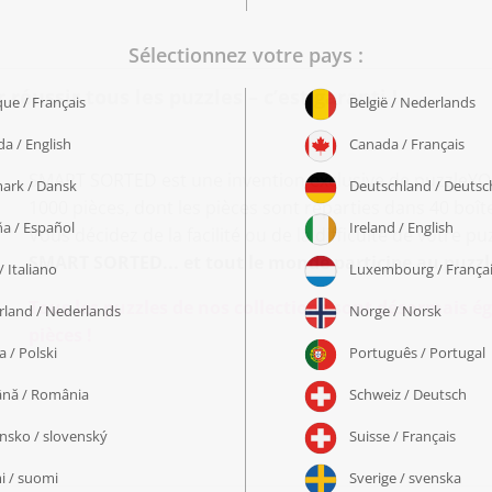
éussir tous les puzzles – c’est garanti !
SMART SORTED est une invention exclusive de puzzleYOU 
1000 pièces, dont les pièces sont réparties dans 40 bo
Vous décidez de la facilité ou de la difficulté de votre pu
SMART SORTED... et tout le monde participe au puzzl
Tous les puzzles de nos collections sont désormais
pièces !