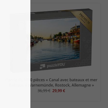
Puzzle de 1000 pièces « Canal avec bateaux et mer
Baltique à Warnemünde, Rostock, Allemagne »
36,99 €
29,99 €