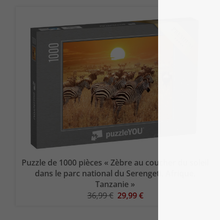
Puzzle de 1000 pièces « Zèbre au coucher du soleil
dans le parc national du Serengeti, Afrique,
Tanzanie »
36,99 €
29,99 €