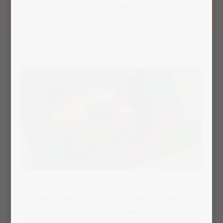
Vers les cadres
Laisser traîner son puzzle inachevé ou encore le
transporter maladroitement dans toute la