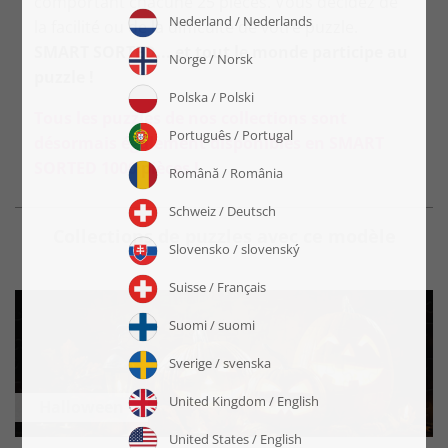
comportant chacune 25 pièces. Vous décidez de
la facilité ou de la difficulté de votre puzzle.
SMART SORTED... et tout le monde participe au
puzzle !
Tous les puzzles de nos collections sont
désormais également disponibles en SMART
SORTED 1000 pièces !
Collections de puzzles avec ce modèle
Halloween