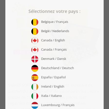
SMART SORTED est une invention exclusive de
puzzleYOU avec un effet de surprise inclus : votre
puzzle de 1000 pièces, dont les pièces sont
réparties dans 40 boîtes SMART amovibles