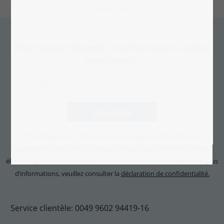
derniers jours.
Pour rester informé, inscrivez-vous à notre
newsletter !
* En cliquant sur « S’inscrire », vous acceptez d’être informé
régulièrement des offres et des promotions par lettre d’information
électronique. Le consentement est révocable à tout moment. Pour plus
d’informations, veuillez consulter la
déclaration de confidentialité.
Service clientèle: 0049 9602 94419-16