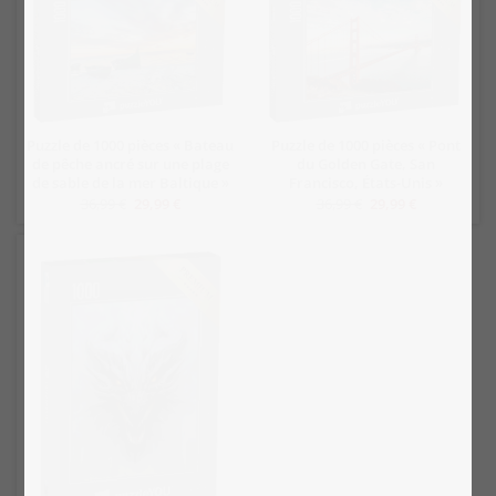
Puzzle de 1000 pièces « Bateau
Puzzle de 1000 pièces « Pont
de pêche ancré sur une plage
du Golden Gate, San
de sable de la mer Baltique »
Francisco, États-Unis »
36,99 €
29,99 €
36,99 €
29,99 €