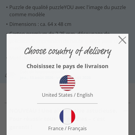
Puzzle de qualité puzzleYOU avec l'image du puzzle
comme modèle
Dimensions : ca. 64 x 48 cm
Carton premium de 2,25 mm, découpage de
précision & impression de haute qualité pour un
maximum de plaisir
Motif de puzzle de puzzleYOU AI
Date de livraison estimée :
jeu., 13 août 2026 - ven., 14 août 2026
NOUVEAU ! Une alternative astucieuse.
Pour réussir tous les puzzles – c’est
garanti !