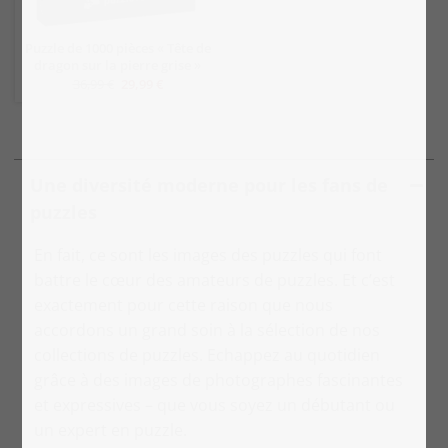
Puzzle de 1000 pièces « Tête de
dragon sur la pierre grise »
36,99 €
29,99 €
Une diversité moderne pour les fans de
puzzles
En fait, ce sont les images des puzzles qui font
battre le cœur des amateurs de puzzles. Et c’est
exactement pour cette raison que nous
accordons un grand soin à la sélection de nos
collections de puzzles. Echappez au quotidien
grâce à des images de photographes fascinantes
et expressives – que vous soyez un débutant ou
un expert en puzzle.