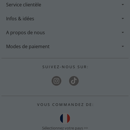
Service clientèle
Infos & idées
A propos de nous
Modes de paiement
S U I V E Z - N O U S S U R :
V O U S C O M M A N D E Z D E :
Sélectionnez votre pays >>