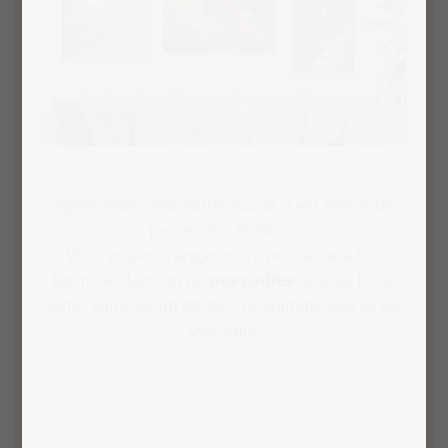
Après avoir collé votre puzzle, il est temps de
passer aux finitions.
Vous pouvez ranger votre puzzle, une fois
terminé, dans un de
nos cadres
et vous ferez
ainsi, sans aucun doute, l‘unanimité auprès de
vos amis.