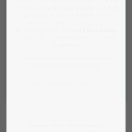
maison sur un support encombrant appartient
au passé. Notre
tapis pour puzzles
sur lequel
vous pouvez monter votre puzzle est une
formidable astuce. Après le montage du puzzle, il
est temps de coller. Notre
colle pour puzzles
protège votre photo et conserve votre puzzle
durablement.
Vers le tapis pour puzzles
Vers la colle pour puzzles
TVA incluse,
port
en sus.
Informations de sécurité et du fabricant
Les prix réduits sont calculés sur la base des meilleurs prix de ces 30