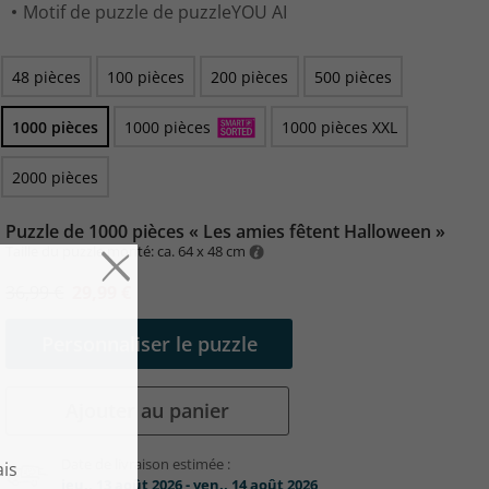
Motif de puzzle de puzzleYOU AI
48 pièces
100 pièces
200 pièces
500 pièces
1000 pièces
1000 pièces
1000 pièces XXL
2000 pièces
Puzzle de 1000 pièces « Les amies fêtent Halloween »
Taille du puzzle monté: ca. 64 x 48 cm
36,99 €
29,99 €
Personnaliser le puzzle
Ajouter au panier
Date de livraison estimée :
jeu., 13 août 2026 - ven., 14 août 2026