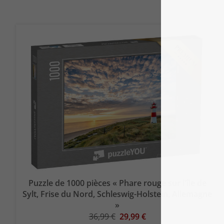
Puzzle de 1000 pièces « Phare rouge sur l'île de
Sylt, Frise du Nord, Schleswig-Holstein, Allemagne
»
36,99 €
29,99 €