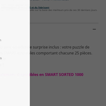
TVA incluse,
port
en sus.
Informations de sécurité et du fabricant
Les prix réduits sont calculés sur la base des meilleurs prix de ces 30 derniers jours.
avec un effet de surprise inclus : votre puzzle de
îtes SMART amovibles comportant chacune 25 pièces.
zzle.
e !
 également disponibles en SMART SORTED 1000