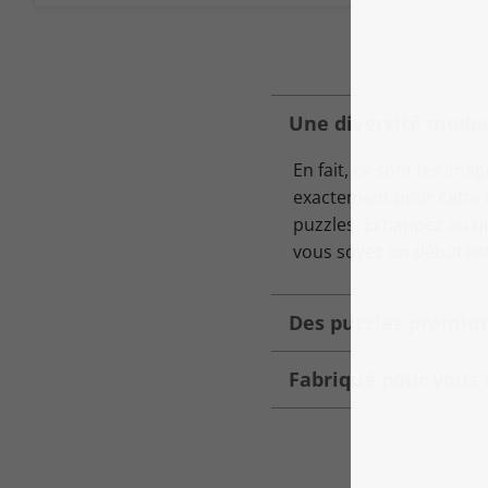
Une diversité moder
En fait, ce sont les ima
exactement pour cette r
puzzles. Echappez au q
vous soyez un débutant
Des puzzles prémium
Fabriqué pour vous 