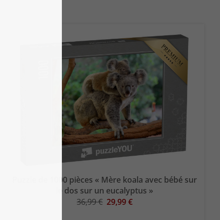
Puzzle de 1000 pièces « Mère koala avec bébé sur
le dos sur un eucalyptus »
36,99 €
29,99 €