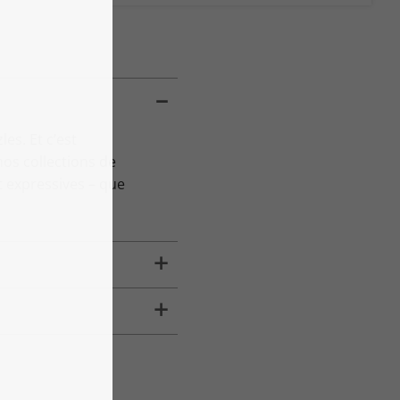
es. Et c’est
os collections de
 expressives – que