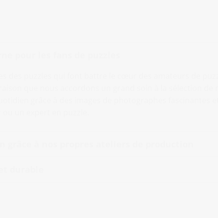
ne pour les fans de puzzles
ges des puzzles qui font battre le cœur des amateurs de puzzl
aison que nous accordons un grand soin à la sélection de n
uotidien grâce à des images de photographes fascinantes et
 ou un expert en puzzle.
 grâce à nos propres ateliers de production
et durable