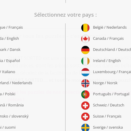
éussir tous les puzzles – c’est garanti !
SMART SORTED est une invention exclusive de puzzleYOU 
1000 pièces, dont les pièces sont réparties dans 40 bo
Vous décidez de la facilité ou de la difficulté de votre pu
SMART SORTED... et tout le monde participe au puzzl
Tous les puzzles de nos collections sont désormais
pièces !