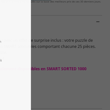
Les prix réduits sont calculés sur la base des meilleurs prix de ces 30 derniers jours.
avec un effet de surprise inclus : votre puzzle de
îtes SMART amovibles comportant chacune 25 pièces.
zzle.
e !
 également disponibles en SMART SORTED 1000