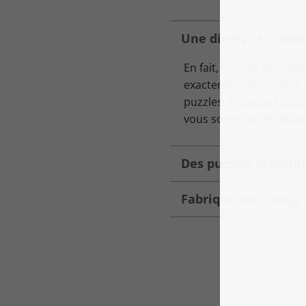
Une diversité moder
En fait, ce sont les ima
exactement pour cette r
puzzles. Echappez au q
vous soyez un débutant
Des puzzles prémium
Fabriqué pour vous 