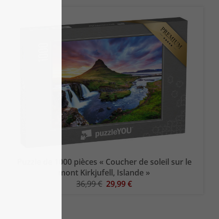
Puzzle de 1000 pièces « Coucher de soleil sur le
mont Kirkjufell, Islande »
36,99 €
29,99 €