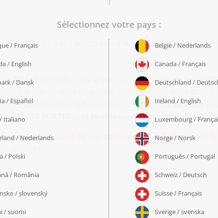
éussir tous les puzzles – c’est garanti !
SMART SORTED est une invention exclusive de puzzleYOU 
1000 pièces, dont les pièces sont réparties dans 40 bo
Vous décidez de la facilité ou de la difficulté de votre pu
SMART SORTED... et tout le monde participe au puzzl
Tous les puzzles de nos collections sont désormais
pièces !