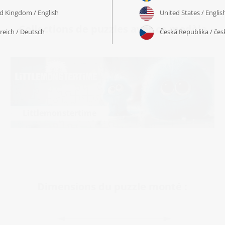
Collections de puzzles avec ce modèle
Littlemonstertime
Dimensions du puzzle monté :