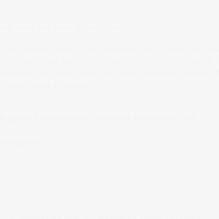
ne pour les fans de puzzles
ges des puzzles qui font battre le cœur des amateurs de puzzl
aison que nous accordons un grand soin à la sélection de n
uotidien grâce à des images de photographes fascinantes et
 ou un expert en puzzle.
 grâce à nos propres ateliers de production
et durable
Choisissez vos accessoires pour puzzles :