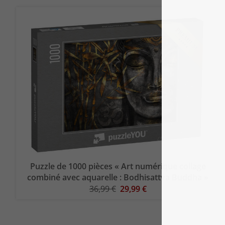
Puzzle de 1000 pièces « Art numérique collage
combiné avec aquarelle : Bodhisattva Buddha »
36,99 €
29,99 €