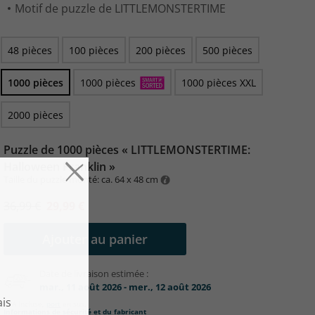
Motif de puzzle de LITTLEMONSTERTIME
48 pièces
100 pièces
200 pièces
500 pièces
1000 pièces
1000 pièces
1000 pièces XXL
2000 pièces
Puzzle de 1000 pièces « LITTLEMONSTERTIME:
Halloween Franklin »
Taille du puzzle monté: ca. 64 x 48 cm
36,99 €
29,99 €
Ajouter au panier
Date de livraison estimée :
mar., 11 août 2026 - mer., 12 août 2026
TVA incluse,
port
en sus.
Informations de sécurité et du fabricant