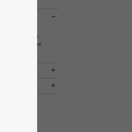
es. Et c’est
os collections de
 expressives – que