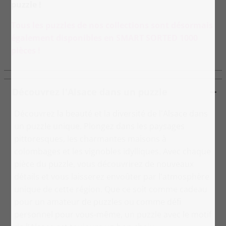
puzzle !
Tous les puzzles de nos collections sont désormais
également disponibles en SMART SORTED 1000
pièces !
Découvrez l'Alsace dans un puzzle
Découvrez la beauté et la diversité de l'Alsace dans
un puzzle unique. Plongez dans les paysages
pittoresques, les charmantes maisons à
colombages et les vignobles idylliques. Avec chaque
pièce du puzzle, vous découvrirez de nouveaux
détails et vous laisserez envoûter par l'atmosphère
unique de cette région. Que ce soit comme cadeau
pour un amateur de puzzles ou comme défi
personnel pour vous-même, un puzzle avec le motif