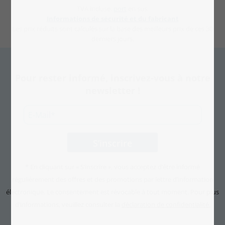
TVA incluse,
port
en sus.
Informations de sécurité et du fabricant
Les prix réduits sont calculés sur la base des meilleurs prix de ces 30
derniers jours.
Pour rester informé, inscrivez-vous à notre
newsletter !
* En cliquant sur « S’inscrire », vous acceptez d’être informé
régulièrement des offres et des promotions par lettre d’information
électronique. Le consentement est révocable à tout moment. Pour plus
d’informations, veuillez consulter la
déclaration de confidentialité.