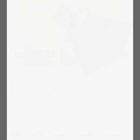
SMART SORTED est une invention exclusive de
puzzleYOU avec un effet de surprise inclus : votre
puzzle de 1000 pièces, dont les pièces sont réparties
dans 40 boîtes SMART amovibles comportant
chacune 25 pièces. Vous décidez de la facilité ou de la
difficulté de votre puzzle.
SMART SORTED... et tout le monde participe au