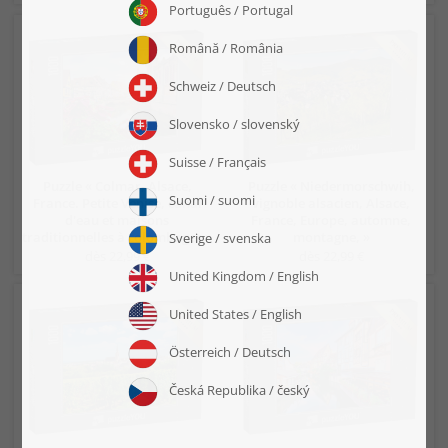
Puzzle « Colmar, Alsace,
Puzzle « Niedermorschwih,
France. Petite Venise, canal
vignoble alsacien, Alsace,
d'eau et maisons
France, Europe, automne,
traditionnelles à colombages »
montagne, »
dès 22,99 €
dès 22,99 €