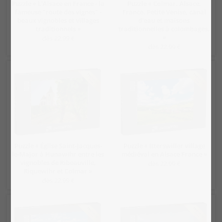
Puzzle « L'Alsace en France - la
Puzzle « Colmar, Alsace,
fameuse "route des vignes" -
France. Petite Venise, canal
beaux vignobles et villages
d'eau et maisons
traditionnels »
traditionnelles à colombages.
»
dès 22,99 €
dès 22,99 €
Puzzle « Église Saint-Jacques-
Puzzle « Itterswiller village
le-Major à Hunawihr entre les
médiéval en Alsace France »
vignobles de Ribeauville,
dès 22,99 €
Riquewihr et Colmar »
dès 22,99 €