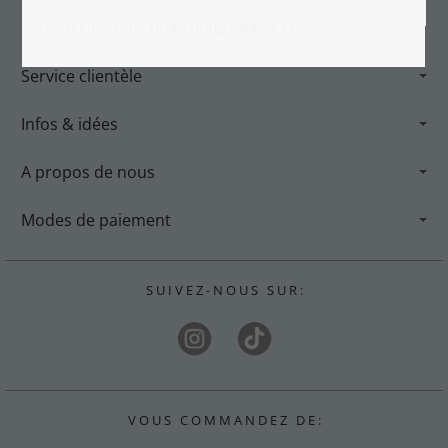
Service clientèle: 0049 9602 94419-16
Service clientèle
Infos & idées
A propos de nous
Modes de paiement
S U I V E Z - N O U S S U R :
V O U S C O M M A N D E Z D E :