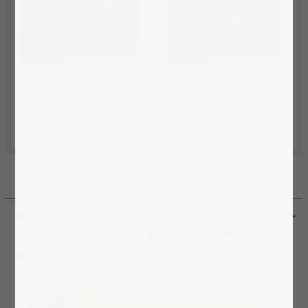
Puzzle « Vue sur l'église et le
Puzzle « Église du village
village viticole de Hunawihr
alsacien de Hunawihr,
au milieu des vignobles de la
entourée de vignobles, avec de
région Alsace, France »
belles couleurs jaunes
d'automne »
dès 22,99 €
dès 22,99 €
NOUVEAU ! Une alternative astucieuse.
Pour réussir tous les puzzles – c’est
garanti !