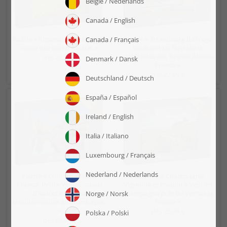
Puzzle « Riquewihr, France. La
Puzzle « Strasbourg Barrage
route des vins d'Alsace. »
Vauban Vue fluviale et
architecturale, Région Alsace,
dès 22,99 €
France »
dès 22,99 €
Puzzle « Colmar, Alsace,
Puzzle « La Champagne.
France. Petite Venise, canal
Vignoble et moulin à vent en
d'eau et maisons
Champagne près de Vernezay
traditionnelles à colombages.
France »
»
dès 22,99 €
dès 22,99 €