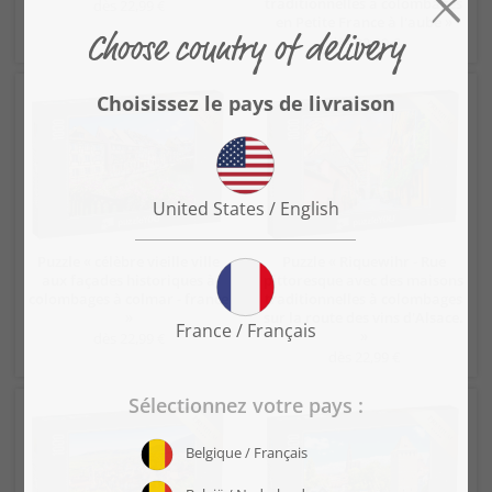
traditionnelles à colombages
dès 22,99 €
en Petite France à l'aube »
dès 22,99 €
Puzzle « célèbre vieille ville
Puzzle « Riquewihr - Rue
aux façades historiques à
pittoresque avec des maisons
colombages à colmar - france
traditionnelles à colombages
»
sur la route des vins d'Alsace.
»
dès 22,99 €
dès 22,99 €