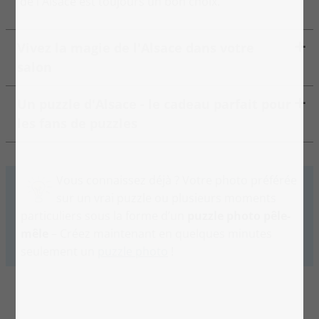
de l'Alsace est toujours un bon choix.
Vivez la magie de l'Alsace dans votre
salon
Un puzzle d'Alsace - le cadeau parfait pour
les fans de puzzles
Vous connaissez déjà ? Votre photo préférée
sur un vrai puzzle ou plusieurs moments
particuliers sous la forme d’un
puzzle photo pêle-
mêle
– Créez maintenant en quelques minutes
seulement un
puzzle photo
!