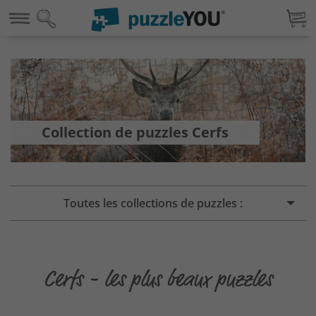
Collection de puzzles Cerfs
Toutes les collections de puzzles :
Cerfs - les plus beaux puzzles