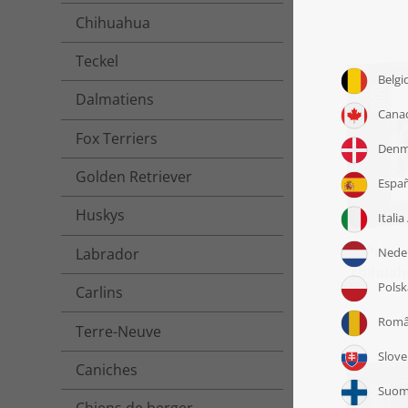
Chihuahua
Teckel
Dalmatiens
Fox Terriers
Golden Retriever
Huskys
Puzzl
Labrador
chihuah
Carlins
Terre-Neuve
Caniches