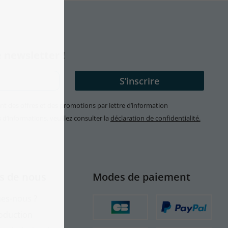
 newsletter !
ent des offres et des promotions par lettre d’information
’informations, veuillez consulter la
déclaration de confidentialité.
s de nous
Modes de paiement
es-nous ?
roduction