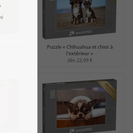
a dans une
Puzzle « Chihuahua et chiot à
e »
l'extérieur »
dès 22,99 €