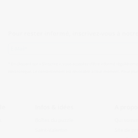
Pour rester informé, inscrivez-vous à notre
* En cliquant sur « S’inscrire », vous acceptez d’être informé régulièrem
électronique. Le consentement est révocable à tout moment. Pour plus d
le
Infos & idées
A propo
s
Boîtes du puzzle
Qui somm
Saint-Valentin
Site de p