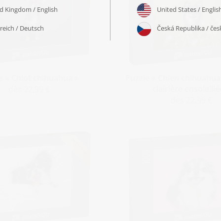
e « Chiot chihuahua »
Puzzle « Chien chihuahu
clairière ensoleillé
dès 22,99 €
dès 22,99 €