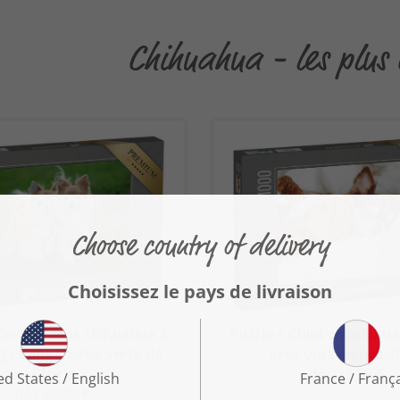
Chihuahua - les plus 
 Deux chiens chihuahua à
Puzzle « Chiot chihuahu
ngs dans l'herbe verte de
avec ours en peluc
l'été »
dès 22,99 €
dès 22,99 €