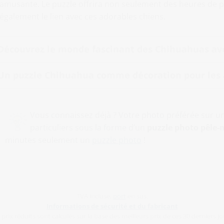
amusante. Le puzzle offrira non seulement des heures de pl
également le lien avec ces adorables chiens.
Découvrez le monde fascinant des Chihuahuas av
Un puzzle Chihuahua comme décoration pour les
Vous connaissez déjà ? Votre photo préférée sur u
particuliers sous la forme d’un
puzzle photo pêle-
minutes seulement un
puzzle photo
!
TVA incluse,
port
en sus.
Informations de sécurité et du fabricant
 prix réduits sont calculés sur la base des meilleurs prix de ces 30 derniers jo