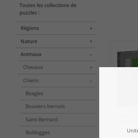
Toutes les collections de
puzzles :
Régions
Toggle menu
Nature
Toggle menu
Animaux
Toggle menu
Chevaux
Toggle menu
Chiens
Toggle menu
Beagles
Bouviers bernois
Puzzle «
Saint-Bernard
poils lo
Buldogges