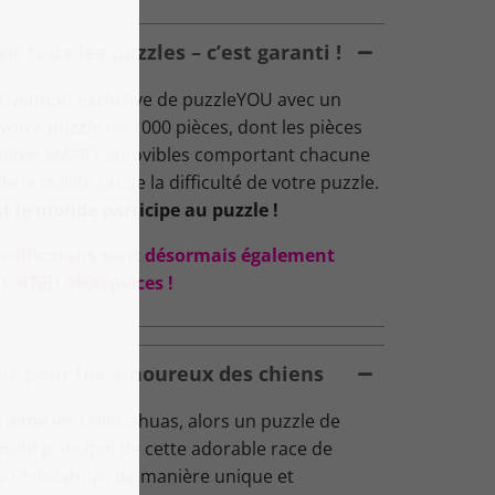
 tous les puzzles – c’est garanti !
nvention exclusive de puzzleYOU avec un
: votre puzzle de 1000 pièces, dont les pièces
 boîtes SMART amovibles comportant chacune
 la facilité ou de la difficulté de votre puzzle.
t le monde participe au puzzle !
s collections sont désormais également
ORTED 1000 pièces !
ait pour les amoureux des chiens
 aime les Chihuahuas, alors un puzzle de
otif principal de cette adorable race de
es Chihuahuas de manière unique et