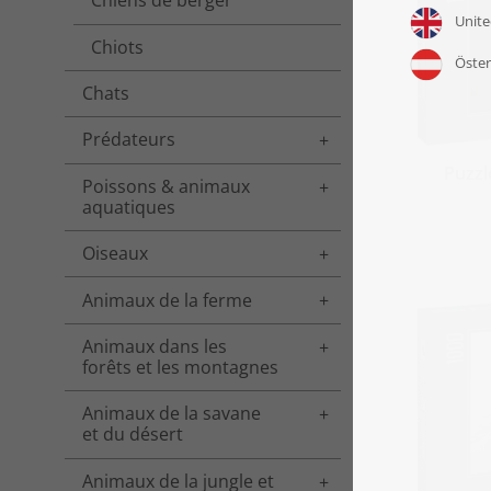
Chiens de berger
Chiots
Chats
Prédateurs
Toggle menu
Puzzl
Poissons & animaux
Toggle menu
aquatiques
Oiseaux
Toggle menu
Animaux de la ferme
Toggle menu
Animaux dans les
Toggle menu
forêts et les montagnes
Animaux de la savane
Toggle menu
et du désert
Animaux de la jungle et
Toggle menu