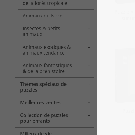
de la forêt tropicale
Puzzle «
Animaux du Nord
Toggle menu
sur un
Insectes & petits
Toggle menu
animaux
Animaux exotiques &
Toggle menu
animaux tendance
Animaux fantastiques
Toggle menu
& de la préhistoire
Thèmes spéciaux de
Toggle menu
puzzles
Meilleures ventes
Toggle menu
Puzzl
Collection de puzzles
Toggle menu
pour enfants
Milieux de vie
Toggle menu