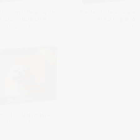
 Un chien chihuahua dort
Puzzle « Chihuahua aux l
 coussin dans un lit »
et à la langue ros
dès 22,99 €
dès 22,99 €
e « Chihuahua brun »
dès 22,99 €