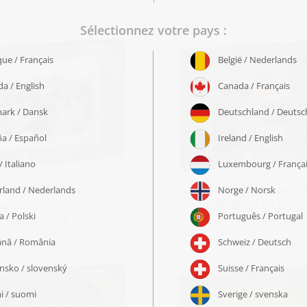
e « D'adorables chiens
Puzzle « Portrait d'un c
ua sur une couverture »
poils longs en plein 
dès 22,99 €
dès 22,99 €