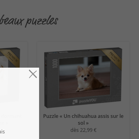
beaux puzzles
a dormant
Puzzle « Un chihuahua assis sur le
he »
sol »
dès 22,99 €