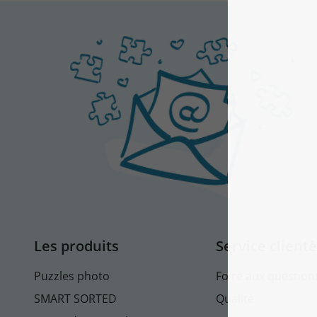
Les produits
Service clientè
Puzzles photo
Foire aux question
SMART SORTED
Qualité