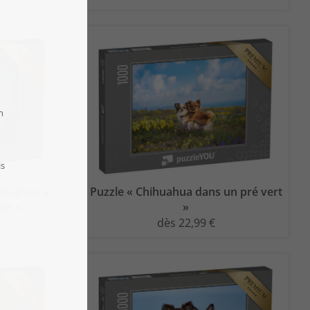
hihuahua à
Puzzle « Chihuahua dans un pré vert
air »
»
dès 22,99 €