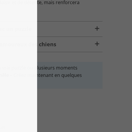
aisir et de détente, mais renforcera
ec un puzzle
 amoureux des chiens
n vrai puzzle ou plusieurs moments
mêle
– Créez maintenant en quelques
urs.