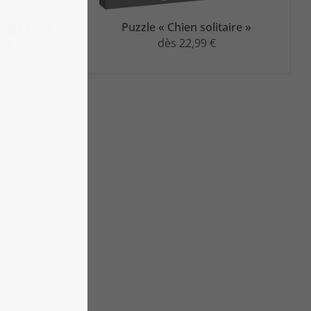
ongs poils
Puzzle « Chien solitaire »
e »
dès 22,99 €