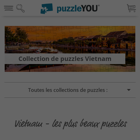
Collection de puzzles Vietnam
Toutes les collections de puzzles :
Vietnam - les plus beaux puzzles