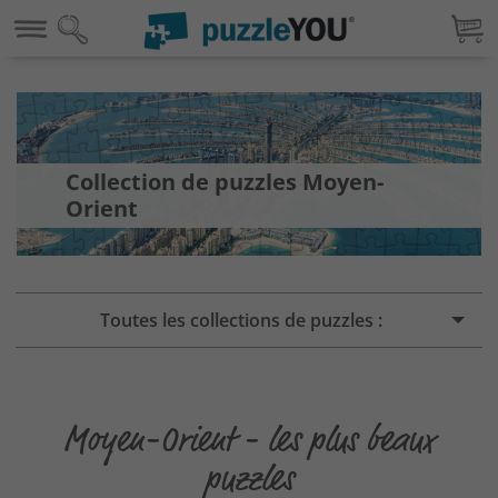
Collection de puzzles Moyen-
Orient
Toutes les collections de puzzles :
Moyen-Orient - les plus beaux
puzzles