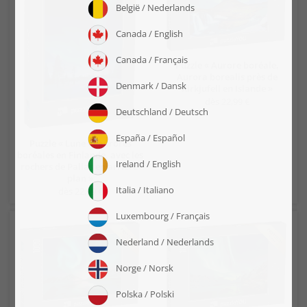
Puzzle « Aurore boréale,
Aurora borealis près de
Kirkjufell en Islande »
dès 22,99 €
Puzzle « Lune et aurores
boréales en Finlande, avec les
rochers de Pallas en arrière-
plan »
dès 22,99 €