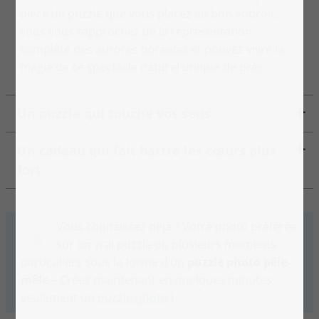
pièce de puzzle que vous placez au bon endroit,
vous vous rapprochez de la représentation
complète des aurores boréales et pouvez vivre la
magie de ce spectacle naturel unique de près.
Un puzzle qui touche vos sens
Un cadeau qui fait battre les cœurs plus
fort
Vous connaissez déjà ? Votre photo préférée
sur un vrai puzzle ou plusieurs moments
particuliers sous la forme d’un
puzzle photo pêle-
mêle
– Créez maintenant en quelques minutes
seulement un
puzzle photo
!