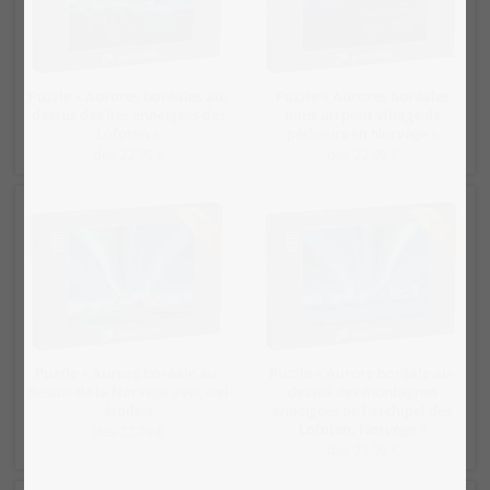
Puzzle « Aurores boréales au-
Puzzle « Aurores boréales
dessus des îles enneigées des
dans un petit village de
Lofoten »
pêcheurs en Norvège »
dès 22,99 €
dès 22,99 €
Puzzle « Aurore boréale au-
Puzzle « Aurore boréale au-
dessus de la Norvège avec ciel
dessus des montagnes
étoilé »
enneigées de l'archipel des
Lofoten, Norvège »
dès 22,99 €
dès 22,99 €