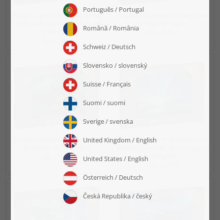
Puzzle « Aurores boréales sur
Puzzle « Aurores boréales au-
les îles Lofoten avec ciel étoilé,
dessus de l'eau »
Norvège »
dès 22,99 €
dès 22,99 €
Puzzle « Magnifiques aurores
Puzzle « Aurores boréales au-
boréales en Norvège »
dessus de la mer et montagnes
enneigées »
dès 22,99 €
dès 22,99 €