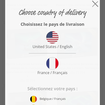
Puzzle « Aurora borealis sur
Puzzle « Des aurores boréales
l'archipel des Lofoten,
colorées en Islande »
Norvège »
dès 22,99 €
dès 22,99 €
Puzzle « Aurores boréales au-
Puzzle « Aurores boréales au-
dessus de la cascade de
dessus des Lofoten, Norvège »
Godafoss en Islande hivernale
dès 22,99 €
»
dès 22,99 €