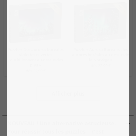
Puzzle « Des aurores boréales
Puzzle « Aurora Borealis : les
violettes et vertes
aurores boréales au-dessus de
tourbillonnent au-dessus des
la Norvège »
pins »
dès 22,99 €
dès 22,99 €
Afficher plus
NOUVEAU ! Une alternative astucieuse.
Pour réussir tous les puzzles – c’est