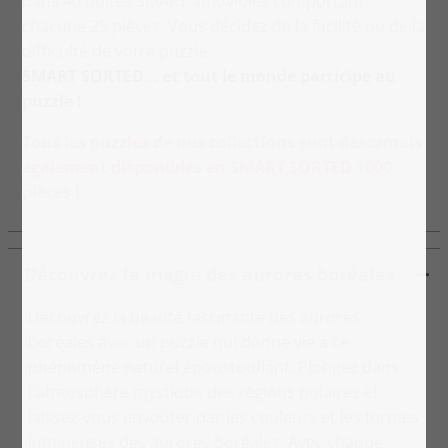
dans 40 boîtes SMART amovibles comportant
chacune 25 pièces. Vous décidez de la facilité ou de la
difficulté de votre puzzle.
SMART SORTED... et tout le monde participe au
puzzle !
Tous les puzzles de nos collections sont désormais
également disponibles en SMART SORTED 1000
pièces !
Découvrez la magie des aurores boréales
Découvrez la beauté fascinante des aurores
boréales avec un puzzle qui donne vie à ce
phénomène naturel époustouflant. Plongez dans
l'atmosphère mystique des régions polaires et
laissez-vous envoûter par les couleurs et les formes
lumineuses des aurores boréales. Avec chaque