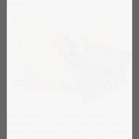
garanti !
SMART SORTED est une invention exclusive de
puzzleYOU avec un effet de surprise inclus : votre
puzzle de 1000 pièces, dont les pièces sont réparties