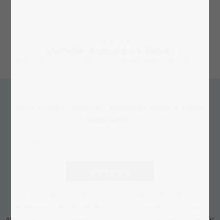
TVA incluse,
port
en sus.
Informations de sécurité et du fabricant
Les prix réduits sont calculés sur la base des meilleurs prix de ces 30
derniers jours.
Pour rester informé, inscrivez-vous à notre
newsletter !
* En cliquant sur « S’inscrire », vous acceptez d’être informé
régulièrement des offres et des promotions par lettre d’information
électronique. Le consentement est révocable à tout moment. Pour plus