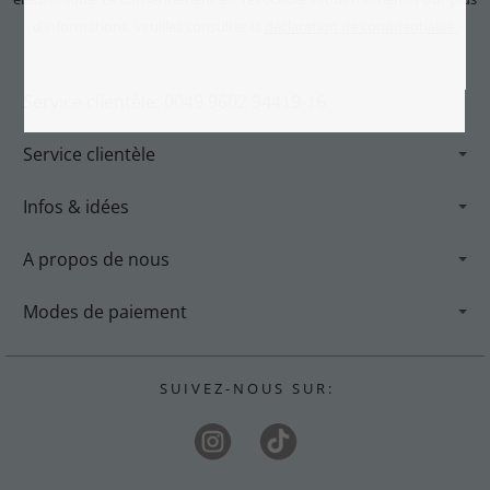
d’informations, veuillez consulter la
déclaration de confidentialité.
Service clientèle: 0049 9602 94419-16
Service clientèle
Infos & idées
A propos de nous
Modes de paiement
S U I V E Z - N O U S S U R :