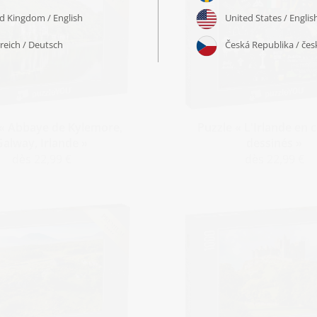
 « Abbaye de Kylemore,
Puzzle « L'Irlande en 
Galway, Irlande »
dessinés »
dès 22,99 €
dès 22,99 €