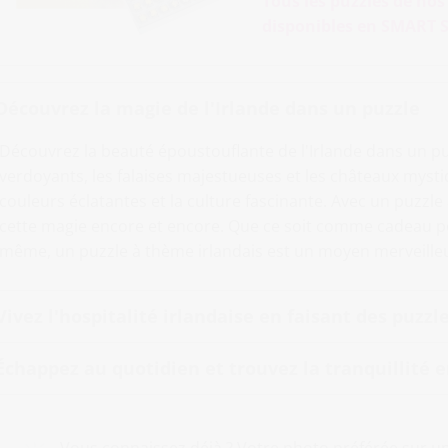
Tous les puzzles de no
disponibles en SMART S
Découvrez la magie de l'Irlande dans un puzzle
Découvrez la beauté époustouflante de l'Irlande dans un p
verdoyants, les falaises majestueuses et les châteaux mysti
couleurs éclatantes et la culture fascinante. Avec un puzzle
cette magie encore et encore. Que ce soit comme cadeau p
même, un puzzle à thème irlandais est un moyen merveilleu
Vivez l'hospitalité irlandaise en faisant des puzzl
Échappez au quotidien et trouvez la tranquillité e