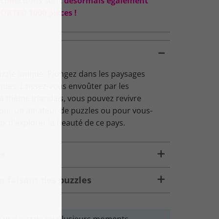
s collections sont désormais également
ORTED 1000 pièces !
uzzle unique. Plongez dans les paysages
ques. Laissez-vous envoûter par les
 à thème irlandais, vous pouvez revivre
our un amateur de puzzles ou pour vous-
x d'explorer la beauté de ce pays.
es
n faisant des puzzles