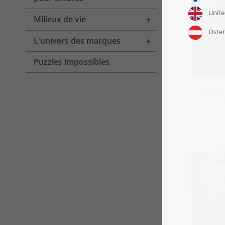
Milieux de vie
Toggle menu
L'univers des marques
Toggle menu
Puzzles impossibles
Puzzle