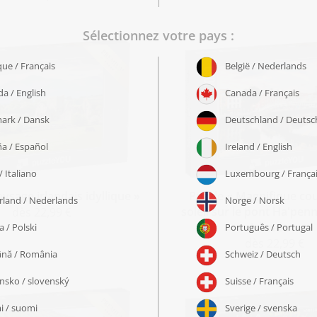
aysage irlandais idyllique »
Puzzle « Magnifique co
soleil sur le pont Ha'penn
dès 22,99 €
Irlande »
dès 22,99 €