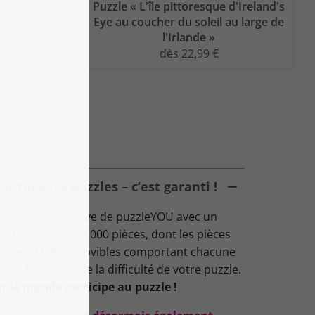
Puzzle « L'île pittoresque d'Ireland's
Eye au coucher du soleil au large de
l'Irlande »
dès 22,99 €
 tous les puzzles – c’est garanti !
nvention exclusive de puzzleYOU avec un
: votre puzzle de 1000 pièces, dont les pièces
 boîtes SMART amovibles comportant chacune
 la facilité ou de la difficulté de votre puzzle.
t le monde participe au puzzle !