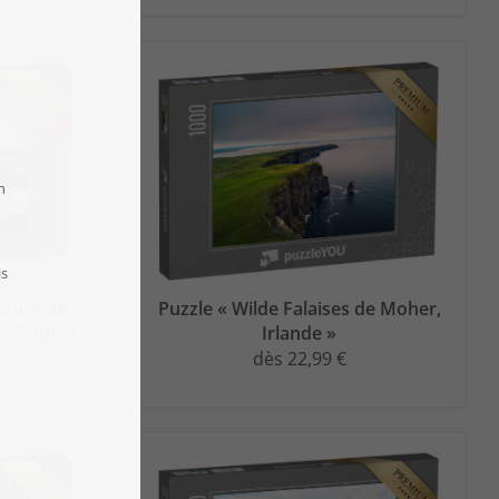
ucher de
Puzzle « Wilde Falaises de Moher,
y, Dublin,
Irlande »
dès 22,99 €