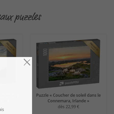
eaux puzzles
 Moher au
Puzzle « Coucher de soleil dans le
ande »
Connemara, Irlande »
dès 22,99 €