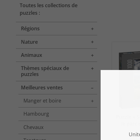
Toutes les collections de
puzzles :
Régions
Toggle menu
Nature
Toggle menu
Animaux
Toggle menu
Thèmes spéciaux de
Toggle menu
puzzles
Meilleures ventes
Toggle menu
Manger et boire
Toggle menu
Hambourg
Puzzle « 
le parc
Chevaux