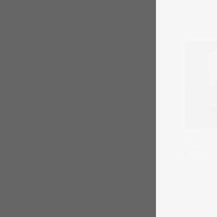
Puzzle «
cathédrale