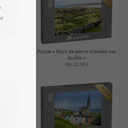
croquis
Puzzle « Murs de pierre irlandais sur
la côte »
dès 22,99 €