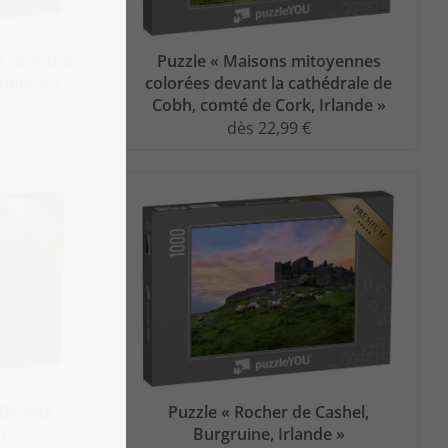
l sous une
Puzzle « Maisons mitoyennes
ipperary,
colorées devant la cathédrale de
Cobh, comté de Cork, Irlande »
dès 22,99 €
Géants,
Puzzle « Rocher de Cashel,
d »
Burgruine, Irlande »