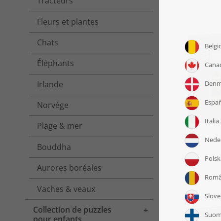
Tracteurs
Fleurs et plantes
Chats
Éléphants
Irlande
Norvège
Plage & mer
Puzzle « P
Bouddha
Aurores boréales
Vaches & veaux
Collection de puzzles
Toggle menu
pour enfants