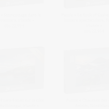
 « Steincottage dans le
Puzzle « Le Rock of Cashe
nnemara, Irlande »
lumière spectaculaire, T
Irlande »
dès 22,99 €
dès 22,99 €
 Phare Fanad sur la côte
Puzzle « Chaussée des 
du Donegal, Irlande »
Antrim, Nordirlan