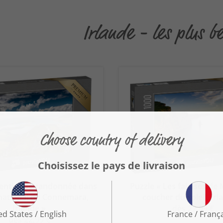
Irlande - les plus b
Sentier de randonnée dans
Puzzle « Les falaises de
 national du Connemara,
coucher du soleil, Irl
Irlande »
dès 22,99 €
dès 22,99 €