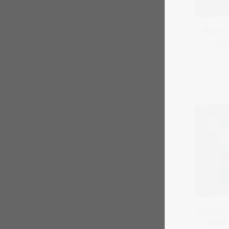
Puzzle
Co
Puzzle «
nord 