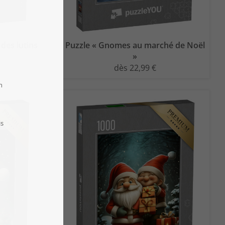
des lutins
Puzzle « Gnomes au marché de Noël
»
dès 22,99 €