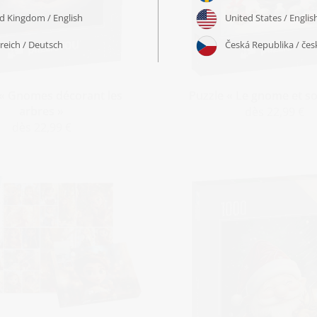
 « Gnomes décorant les
Puzzle « Le gnome et so
arbres »
dès 22,99 €
dès 22,99 €