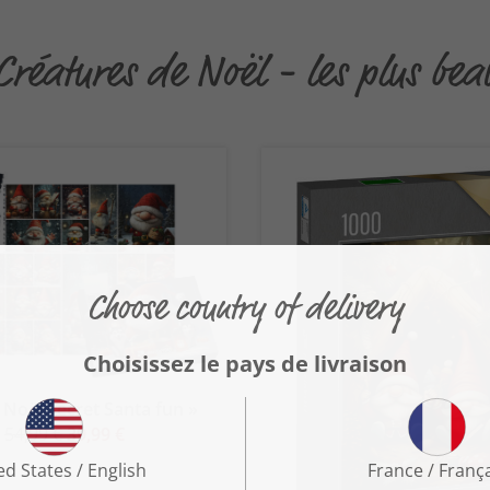
Créatures de Noël - les plus bea
 Noël Secret Santa fun »
54,99 €
39,99 €