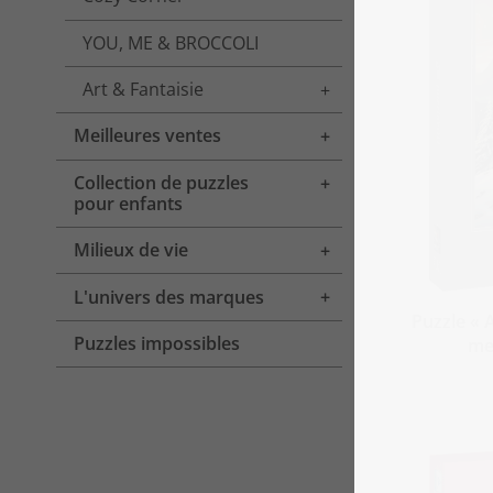
YOU, ME & BROCCOLI
Art & Fantaisie
Toggle menu
Meilleures ventes
Toggle menu
Collection de puzzles
Toggle menu
pour enfants
Milieux de vie
Toggle menu
L'univers des marques
Toggle menu
Puzzle « 
Puzzles impossibles
mer