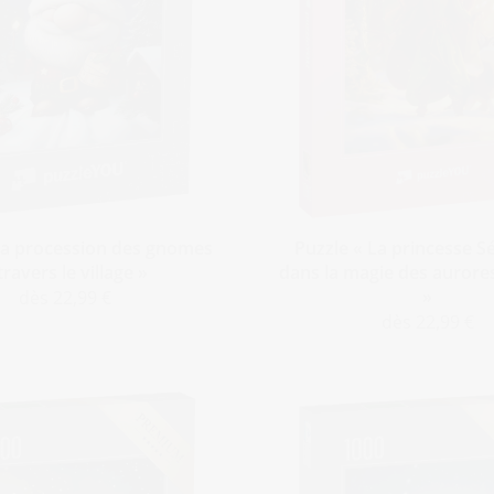
La procession des gnomes
Puzzle « La princesse S
travers le village »
dans la magie des aurore
»
dès 22,99 €
dès 22,99 €