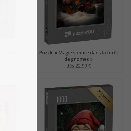
du renne »
Puzzle « Magie sonore dans la forêt
de gnomes »
dès 22,99 €