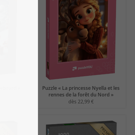
wboard »
Puzzle « La princesse Nyella et les
rennes de la forêt du Nord »
dès 22,99 €