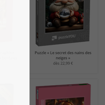
éraphine
Puzzle « Le secret des nains des
s boréales
neiges »
dès 22,99 €