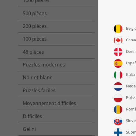
1000 pièces
500 pièces
200 pièces
100 pièces
48 pièces
Puzzles modernes
Noir et blanc
Puzzles faciles
Moyennement difficiles
Difficiles
Gelini