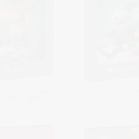
Aventure dans le pays des
Puzzle « Gnomes en sno
veilles de l’hiver »
dès 22,99 €
dès 22,99 €