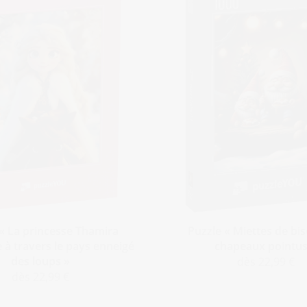
« La princesse Thamira
Puzzle « Miettes de bis
à travers le pays enneigé
chapeaux pointus
des loups »
dès 22,99 €
dès 22,99 €