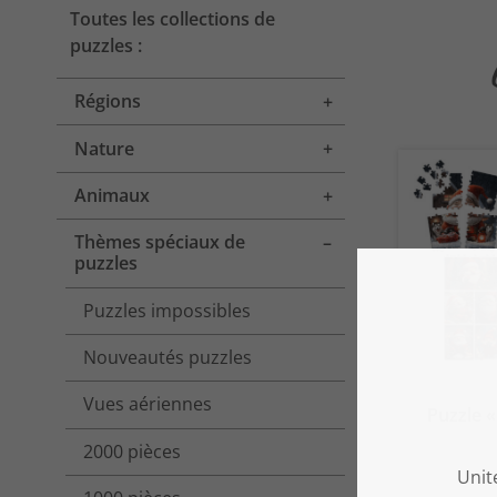
Toutes les collections de
puzzles :
Régions
Toggle menu
Nature
Toggle menu
Animaux
Toggle menu
Thèmes spéciaux de
Toggle menu
puzzles
Puzzles impossibles
Nouveautés puzzles
Vues aériennes
Puzzle «
2000 pièces