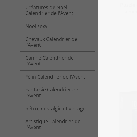
Puzzle 
Créatures de Noël
aimen
Calendrier de l'Avent
Noël sexy
Chevaux Calendrier de
l'Avent
Canine Calendrier de
l'Avent
Félin Calendrier de l'Avent
Fantaisie Calendrier de
l'Avent
Rétro, nostalgie et vintage
Artistique Calendrier de
l'Avent