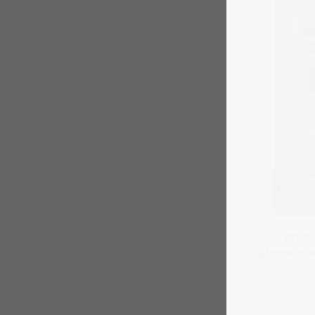
Puzzle 
chevauche 