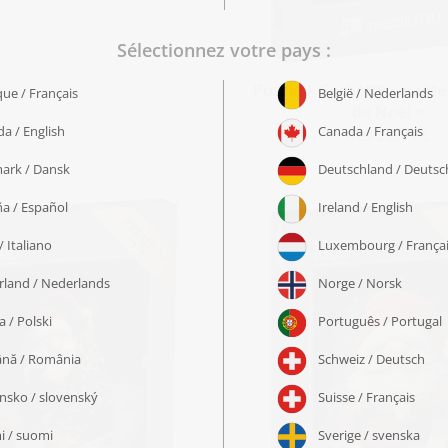
Puzzle « Cachette secrète 
de Noël »
dès 22,99 €