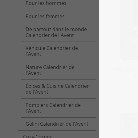
Pour les hommes
Pour les femmes
De partout dans le monde
Calendrier de l'Avent
Véhicule Calendrier de
l'Avent
Nature Calendrier de
Puzzle « 
l'Avent
à 
Épices & Cuisine Calendrier
de l'Avent
Pompiers Calendrier de
l'Avent
Gelini Calendrier de l'Avent
Cozy Corner