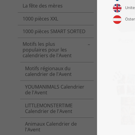
La fête des mères
1000 pièces XXL
1000 pièces SMART SORTED
Puzzle
Motifs les plus
Toggle menu
populaires pour les
calendriers de l'Avent
Motifs régionaux du
calendrier de l'Avent
YOUMANIMALS Calendrier
de l'Avent
LITTLEMONSTERTIME
Calendrier de l'Avent
Animaux Calendrier de
l'Avent