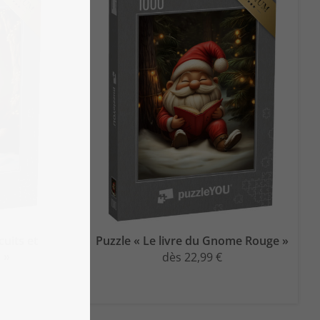
cuits et
Puzzle « Le livre du Gnome Rouge »
 »
dès 22,99 €