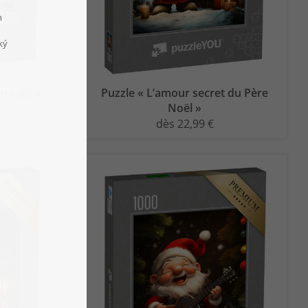
n café »
Puzzle « L’amour secret du Père
Noël »
dès 22,99 €