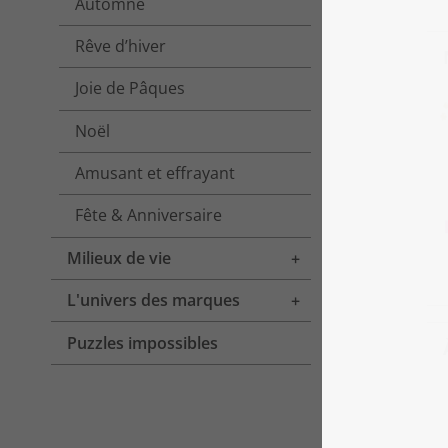
Automne
Rêve d’hiver
Joie de Pâques
Noël
Amusant et effrayant
Fête & Anniversaire
Milieux de vie
Toggle menu
L'univers des marques
Toggle menu
Puzzles impossibles