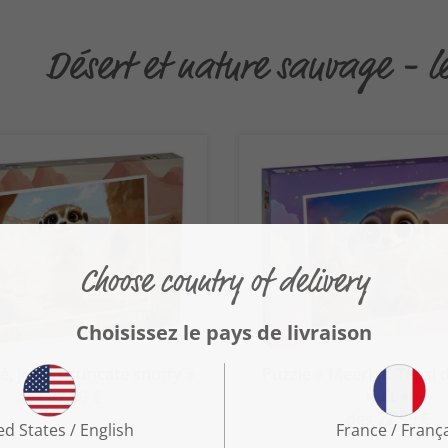
Désert et nature sauvage - l
é, je suis suricate snuffy »
Puzzle « Meerkat Tapsi 
nuit »
dès 22,99 €
dès 22,99 €