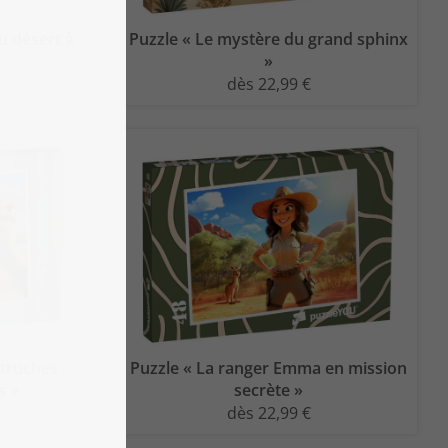
u désert à
Puzzle « Le mystère du grand sphinx
»
dès 22,99 €
utruches
Puzzle « La ranger Emma en mission
s »
secrète »
dès 22,99 €