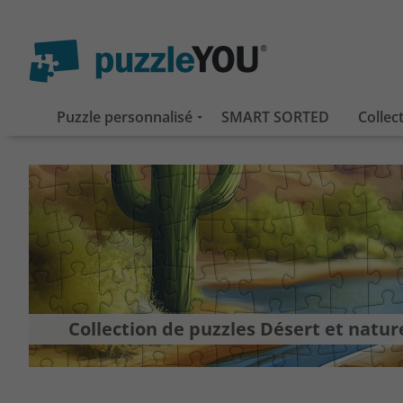
Puzzle personnalisé
SMART SORTED
Collec
Collection de puzzles Désert et natu