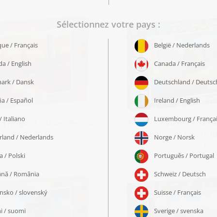
La magie du désert doré »
Puzzle « Aventure de fl
cactus dans la rivière d
dès 22,99 €
dès 22,99 €