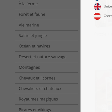
À la ferme
Forêt et faune
Vie marine
Puzzle « 
Safari et jungle
Océan et navires
Désert et nature sauvage
Montagnes
Chevaux et licornes
Chevaliers et châteaux
Royaumes magiques
Pirates et Vikings