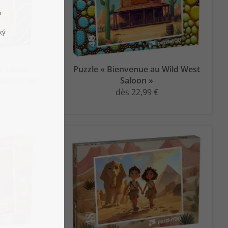
e Lasse
Puzzle « Bienvenue au Wild West
sert et les
Saloon »
dès 22,99 €