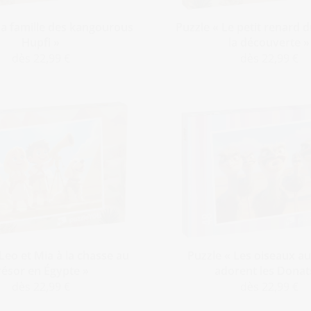
La famille des kangourous
Puzzle « Le petit renard d
Hupfi »
la découverte »
dès 22,99 €
dès 22,99 €
Leo et Mia à la chasse au
Puzzle « Les oiseaux a
résor en Égypte »
adorent les Donat
dès 22,99 €
dès 22,99 €