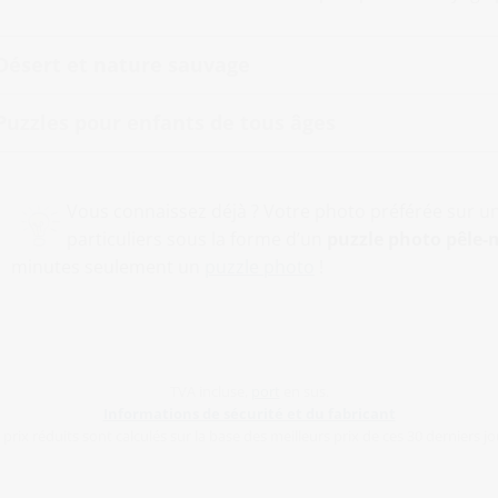
Désert et nature sauvage
Puzzles pour enfants de tous âges
Vous connaissez déjà ? Votre photo préférée sur u
particuliers sous la forme d’un
puzzle photo pêle-
minutes seulement un
puzzle photo
!
TVA incluse,
port
en sus.
Informations de sécurité et du fabricant
 prix réduits sont calculés sur la base des meilleurs prix de ces 30 derniers jo