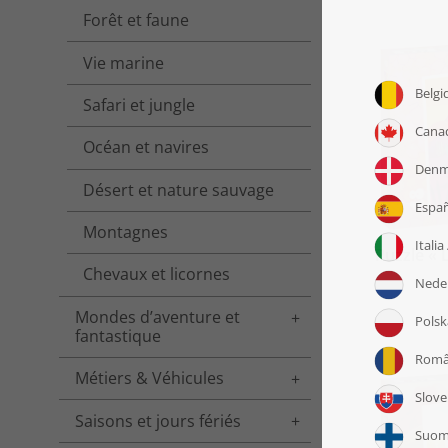
Forêt et faune
Vie marine
Safari et jungle
Océan et navires
Désert et nature sauvage
Montagnes
Puzzle « 
Chevaux et licornes
Mondes d’aventure et
Toggle menu
fantastique
Métiers & Véhicules
Toggle menu
Saisons et jours fériés
Toggle menu