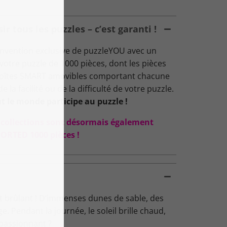
 tous les puzzles – c’est garanti !
nvention exclusive de puzzleYOU avec un
: votre puzzle de 1000 pièces, dont les pièces
 boîtes SMART amovibles comportant chacune
 la facilité ou de la difficulté de votre puzzle.
t le monde participe au puzzle !
s collections sont désormais également
ORTED 1000 pièces !
t brûlant ! D’immenses dunes de sable, des
 Pendant la journée, le soleil brille chaud,
e passionnant ?