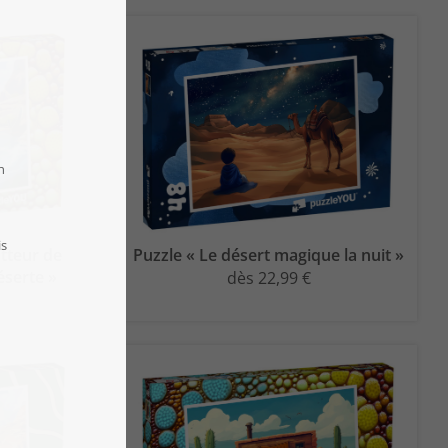
otteur de
Puzzle « Le désert magique la nuit »
éserte »
dès 22,99 €