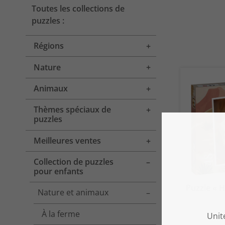
Toutes les collections de
puzzles :
Régions
Toggle menu
Nature
Toggle menu
Animaux
Toggle menu
Thèmes spéciaux de
Toggle menu
puzzles
Meilleures ventes
Toggle menu
Collection de puzzles
Toggle menu
pour enfants
Puzzle « H
Nature et animaux
Toggle menu
À la ferme