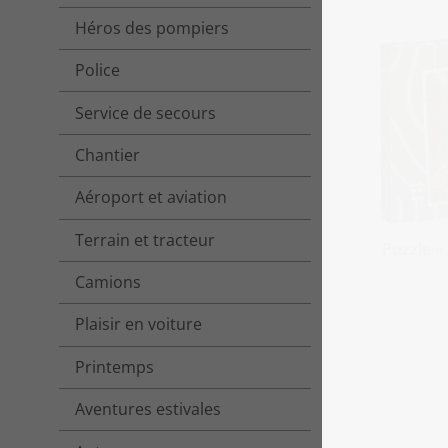
Héros des pompiers
Police
Service de secours
Chantier
Aéroport et aviation
Terrain et tracteur
Puzzle «
Camions
Plaisir en voiture
Printemps
Aventures estivales