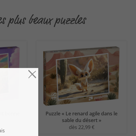
es plus beaux puzzles
dit bonne
Puzzle « Le renard agile dans le
sable du désert »
dès 22,99 €