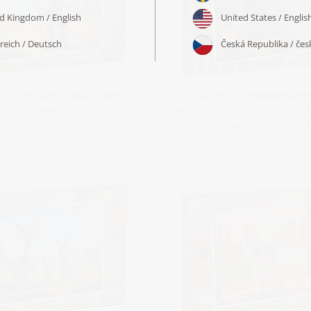
Le cow-boy le plus rapide
Puzzle « L’hippopotam
de l’Ouest »
explore les sentiers du dé
hauts rochers »
dès 22,99 €
dès 22,99 €