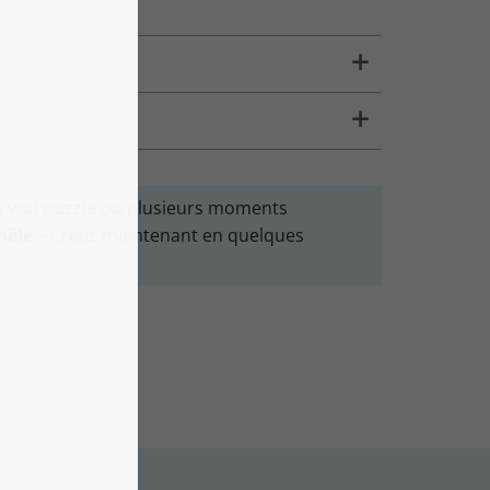
n vrai puzzle ou plusieurs moments
mêle
– Créez maintenant en quelques
urs.