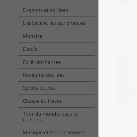
Dragons et sorciers
Puzzle « 
L’espace et les astronautes
Monstre
Dino’s
Forêt enchantée
Royaume des fées
Sports et jeux
Chasse au trésor
Puzzle « 
Tour du monde, pays et
t
cultures
Musique et monde sonore