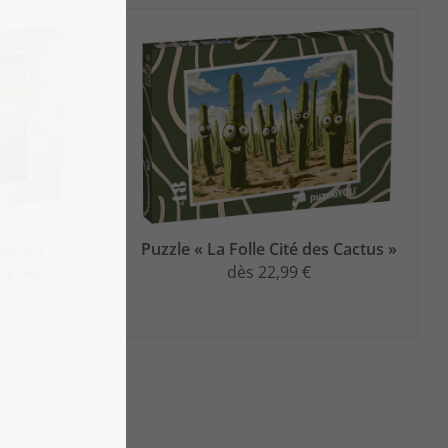
joyeux
Puzzle « La Folle Cité des Cactus »
paysage
dès 22,99 €