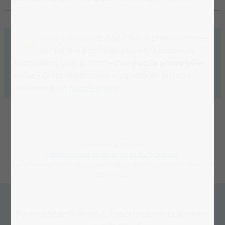
Vous connaissez déjà ? Votre photo préférée
sur un vrai puzzle ou plusieurs moments
particuliers sous la forme d’un
puzzle photo pêle-
mêle
– Créez maintenant en quelques minutes
seulement un
puzzle photo
!
TVA incluse,
port
en sus.
Informations de sécurité et du fabricant
Les prix réduits sont calculés sur la base des meilleurs prix de ces 30
derniers jours.
Pour rester informé, inscrivez-vous à notre