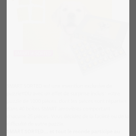
SMART SORTED est une invention exclusive de
puzzleYOU avec un effet de surprise inclus : votre
puzzle de 1000 pièces, dont les pièces sont réparties
dans 40 boîtes SMART amovibles comportant
chacune 25 pièces. Vous décidez de la facilité ou de la
difficulté de votre puzzle.
SMART SORTED... et tout le monde participe au