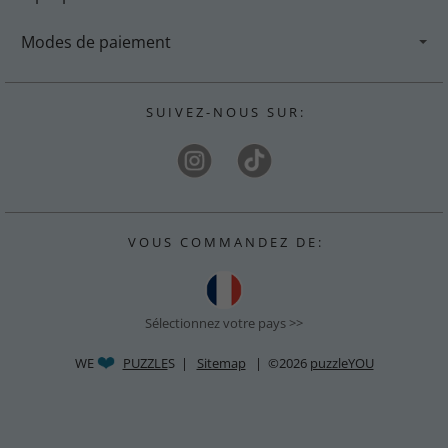
Modes de paiement
S U I V E Z - N O U S S U R :
V O U S C O M M A N D E Z D E :
Sélectionnez votre pays >>
WE
PUZZLE
S |
Sitemap
| ©2026
puzzleYOU