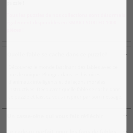
puzzle !
Tous les puzzles de nos collections sont désormais
également disponibles en SMART SORTED 1000
pièces !
Quelle fable se cache dans ce puzzle?
Découvrez le monde fascinant des fables avec ce
puzzle unique. Plongez dans les histoires
d'animaux intelligents et de leçons morales
instructives. Découvrez quelle fable se cache dans
ce puzzle et laissez-vous inspirer par son message.
Un casse-tête qui vous fait réfléchir
Le cadeau parfait pour les fans de fables