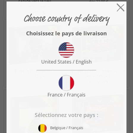
rapide vers le lieu
dès 22,99 €
d'intervention »
dès 22,99 €
Puzzle « Un pompier »
Puzzle « Camion de pompiers
à New York »
dès 22,99 €
dès 22,99 €