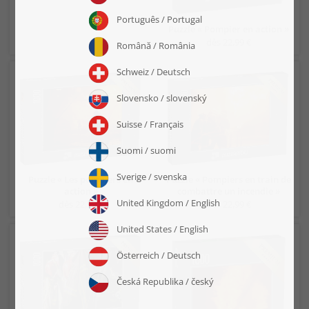
Puzzle « Pompier en action »
dès 22,99 €
Puzzle « Les pompiers en
Puzzle « Pompiers en train de
action »
combattre un incendie »
dès 22,99 €
dès 22,99 €