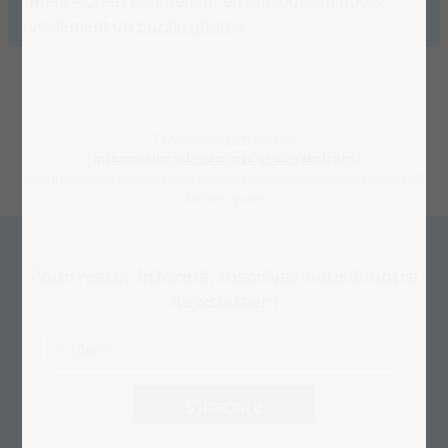
mêle
– Créez maintenant en quelques minutes
seulement un
puzzle photo
!
TVA incluse,
port
en sus.
Informations de sécurité et du fabricant
Les prix réduits sont calculés sur la base des meilleurs prix de ces 30
derniers jours.
Pour rester informé, inscrivez-vous à notre
newsletter !