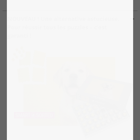
NOUVEAU ! Une alternative astucieuse.
Pour réussir tous les puzzles – c’est
garanti !