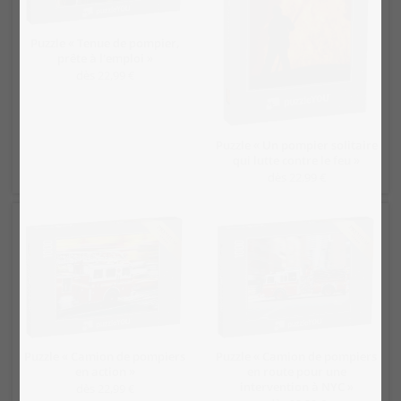
Puzzle « Tenue de pompier,
prête à l'emploi »
dès 22,99 €
Puzzle « Un pompier solitaire
qui lutte contre le feu »
dès 22,99 €
Puzzle « Camion de pompiers
Puzzle « Camion de pompiers
en action »
en route pour une
intervention à NYC »
dès 22,99 €