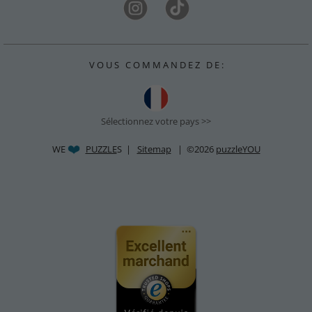
V O U S C O M M A N D E Z D E :
Sélectionnez votre pays >>
WE
PUZZLE
S |
Sitemap
| ©2026
puzzleYOU