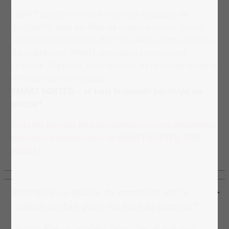
SMART SORTED est une invention exclusive de
puzzleYOU avec un effet de surprise inclus : votre
puzzle de 1000 pièces, dont les pièces sont réparties
dans 40 boîtes SMART amovibles comportant
chacune 25 pièces. Vous décidez de la facilité ou de la
difficulté de votre puzzle.
SMART SORTED... et tout le monde participe au
puzzle !
Tous les puzzles de nos collections sont désormais
également disponibles en SMART SORTED 1000
pièces !
Pourquoi un puzzle de pompiers est le
cadeau parfait pour les fans de puzzles?
Si vous êtes un amateur de puzzles et que vous