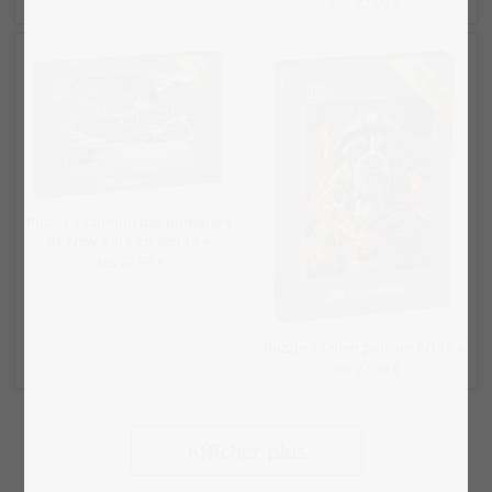
dès 22,99 €
Puzzle « Camion des pompiers
de New York en action »
dès 22,99 €
Puzzle « Chien policier Frido »
dès 22,99 €
Afficher plus