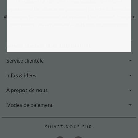
* En cliquant sur « S’inscrire », vous acceptez d’être informé
régulièrement des offres et des promotions par lettre d’information
électronique. Le consentement est révocable à tout moment. Pour plus
d’informations, veuillez consulter la
déclaration de confidentialité.
Service clientèle: 0049 9602 94419-16
Service clientèle
Infos & idées
A propos de nous
Modes de paiement
S U I V E Z - N O U S S U R :