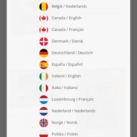
Puzzle « Camion de pompiers
allemands en action »
dès 22,99 €
Puzzle « Un pompier traverse
un mur de fumée »
dès 22,99 €
Puzzle « Camions de pompiers
dans une caserne »
dès 22,99 €