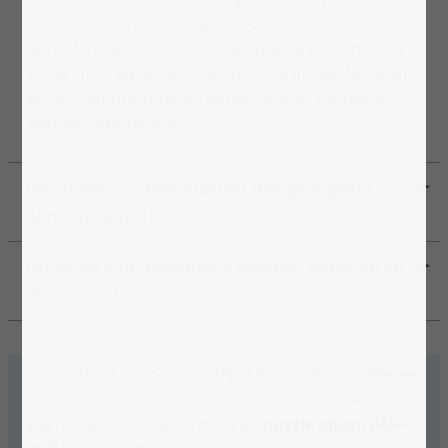
recherchez un cadeau pour vous-même ou un
autre fan de puzzles, alors un puzzle de pompiers
est le choix idéal. Avec son motif principal fascinant
et ses nombreux petits détails, il vous captivera
pendant des heures.
Découvrez la fascination des pompiers
dans un puzzle
Un puzzle de pompiers comme décoration
et souvenir
Vous connaissez déjà ? Votre photo préférée
sur un vrai puzzle ou plusieurs moments
particuliers sous la forme d’un
puzzle photo pêle-