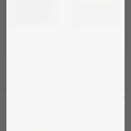
Puzzle « Grains et baies de
Puzzle « Une tasse de café
café »
fraîchement préparé »
dès 22,99 €
dès 22,99 €
Afficher plus
NOUVEAU ! Une alternative astucieuse.
Pour réussir tous les puzzles – c’est
garanti !