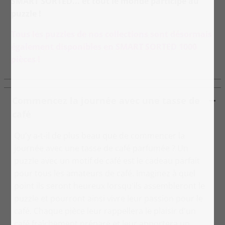
SMART SORTED... et tout le monde participe au
puzzle !
Tous les puzzles de nos collections sont désormais
également disponibles en SMART SORTED 1000
pièces !
Commencez la journée avec une tasse de
café
Qu'y a-t-il de plus beau que de commencer la
journée avec une tasse de café parfumée ? Un
puzzle avec un motif de café est le cadeau parfait
pour tous les amateurs de café. Imaginez à quel
point ils seront heureux lorsqu'ils assembleront le
puzzle et pourront ainsi vivre leur passion pour le
café. Chaque pièce leur rappellera le plaisir d'un
café fraîchement préparé et leur apportera un