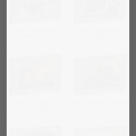
Puzzle « Une sélection de
Puzzle « Des grains de café
tasses à café »
parfumés dans des sacs »
dès 22,99 €
dès 22,99 €
Puzzle « Grains de café avec
Puzzle « Mesure à la pelle pour
baies du caféier »
des grains de café parfumés »
dès 22,99 €
dès 22,99 €