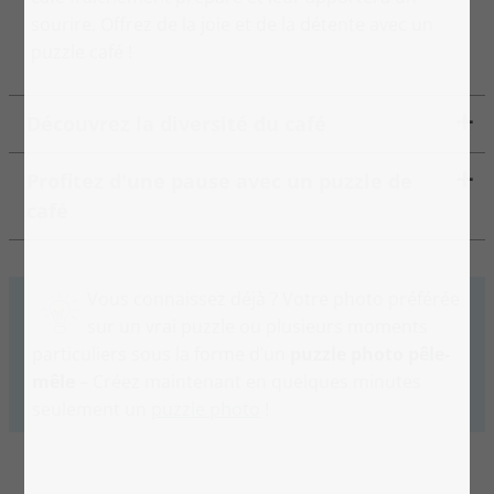
sourire. Offrez de la joie et de la détente avec un
puzzle café !
Découvrez la diversité du café
Profitez d'une pause avec un puzzle de
café
Vous connaissez déjà ? Votre photo préférée
sur un vrai puzzle ou plusieurs moments
particuliers sous la forme d’un
puzzle photo pêle-
mêle
– Créez maintenant en quelques minutes
seulement un
puzzle photo
!