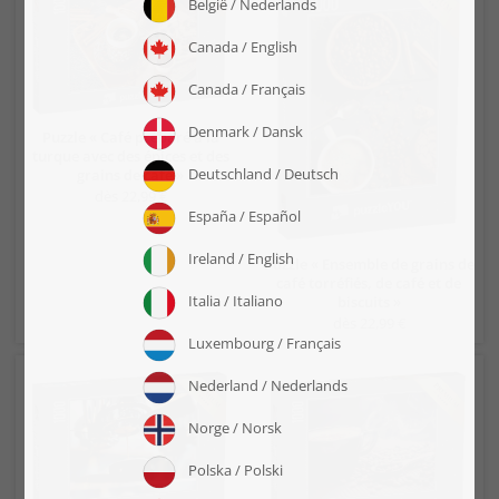
Puzzle « Café préparé à la
turque avec des épices et des
grains de café »
dès 22,99 €
Puzzle « Ensemble de grains de
café torréfiés, de café et de
biscuits »
dès 22,99 €