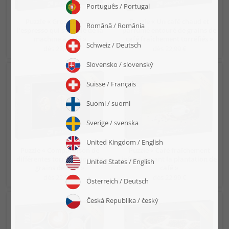
Puzzle « Gros plan sur
Puzzle « Un café chaud et
l'espresso qui s'écoule de la
parfumé entouré de grains de
machine à café »
café fraîchement torréfiés »
dès 22,99 €
dès 22,99 €
Puzzle « Comparaison de
Puzzle « Café fraîchement
différentes torréfactions de
infusé devant la plantation de
grains de café »
café »
dès 22,99 €
dès 22,99 €