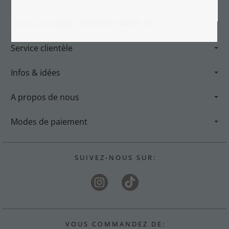
Service clientèle: 0049 9602 94419-16
Service clientèle
Infos & idées
A propos de nous
Modes de paiement
S U I V E Z - N O U S S U R :
V O U S C O M M A N D E Z D E :