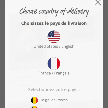
dès 22,99 €
dès 22,99 €
Puzzle « Café, sucre brun et
grains de café »
dès 22,99 €
Puzzle « Deux tasses
d'espresso fraîchement
préparé »
dès 22,99 €