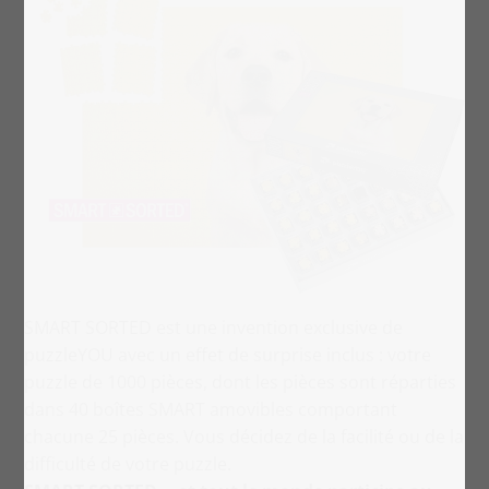
SMART SORTED est une invention exclusive de
puzzleYOU avec un effet de surprise inclus : votre
puzzle de 1000 pièces, dont les pièces sont réparties
dans 40 boîtes SMART amovibles comportant
chacune 25 pièces. Vous décidez de la facilité ou de la
difficulté de votre puzzle.