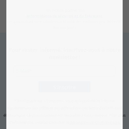
TVA incluse,
port
en sus.
Informations de sécurité et du fabricant
Les prix réduits sont calculés sur la base des meilleurs prix de ces 30
derniers jours.
Pour rester informé, inscrivez-vous à notre
newsletter !
* En cliquant sur « S’inscrire », vous acceptez d’être informé
régulièrement des offres et des promotions par lettre d’information
électronique. Le consentement est révocable à tout moment. Pour plus
d’informations, veuillez consulter la
déclaration de confidentialité.