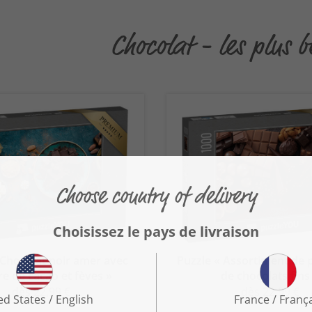
Chocolat - les plus 
 Chocolat noir amer avec
Puzzle « Assortiment de p
e de cacao et fèves »
de chocolats fins
dès 22,99 €
dès 22,99 €