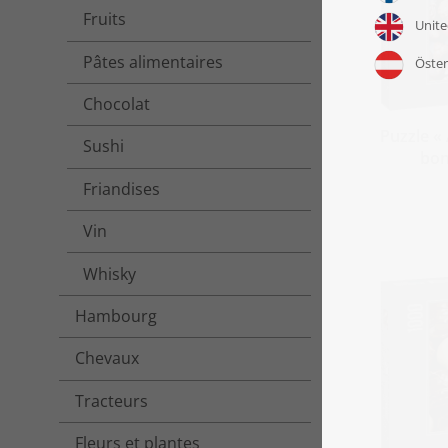
Fruits
Pâtes alimentaires
Chocolat
Puzzle «
Sushi
bon
Friandises
Vin
Whisky
Hambourg
Chevaux
Tracteurs
Fleurs et plantes