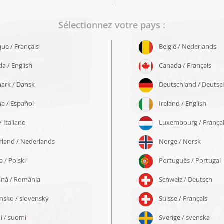
« Une tour de délicieux
Puzzle « Pâtisserie belge 
chocolat »
de toutes sortes
dès 22,99 €
dès 22,99 €