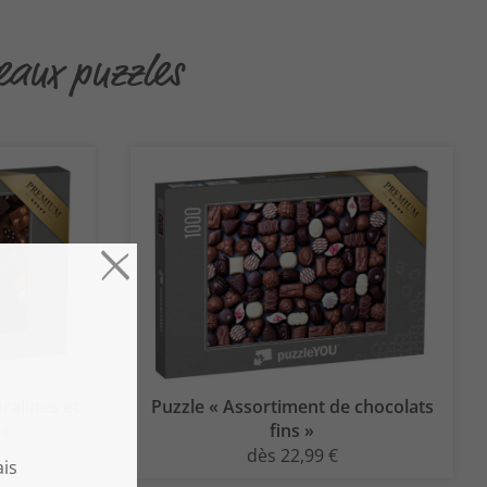
beaux puzzles
ralines et
Puzzle « Assortiment de chocolats
 »
fins »
dès 22,99 €