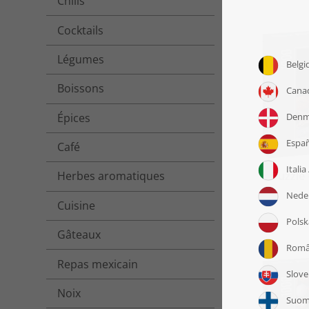
Chilis
Cocktails
Légumes
Boissons
Épices
Café
Puzzle 
Herbes aromatiques
Cuisine
Gâteaux
Repas mexicain
Noix