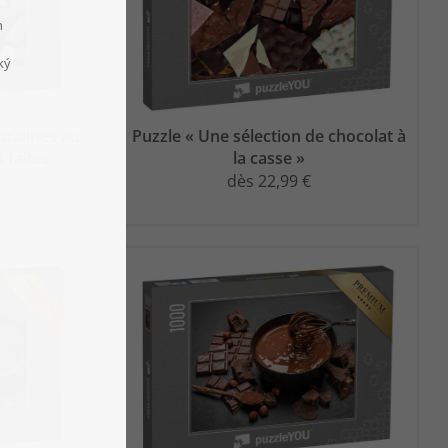
pralines au
Puzzle « Une sélection de chocolat à
t faites
la casse »
dès 22,99 €