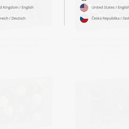
 Assortiment de délicieux
Puzzle « Une sélection de 
bons au chocolat »
chocolat, délicieuses e
maison »
dès 22,99 €
dès 22,99 €