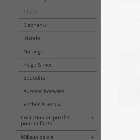
Chats
Puzzle « U
pra
Éléphants
Irlande
Norvège
Plage & mer
Bouddha
Aurores boréales
Vaches & veaux
Puzz
Collection de puzzles
Toggle menu
pour enfants
Milieux de vie
Toggle menu