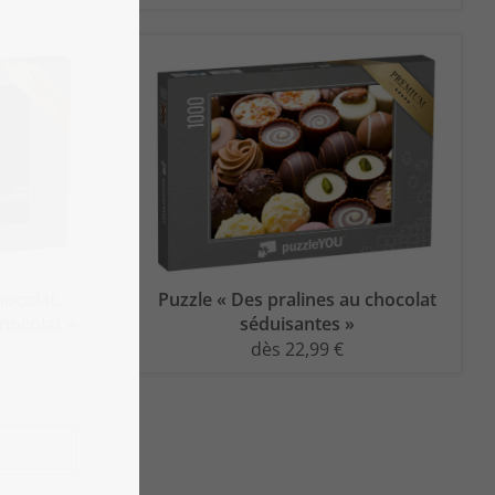
ocolat,
Puzzle « Des pralines au chocolat
hocolat »
séduisantes »
dès 22,99 €