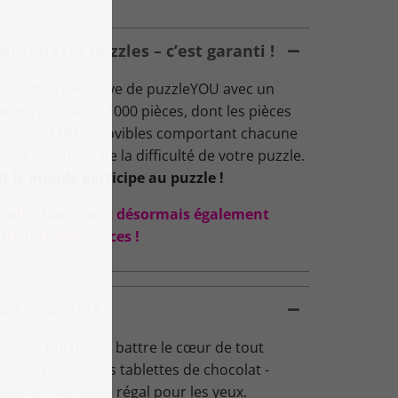
 tous les puzzles – c’est garanti !
nvention exclusive de puzzleYOU avec un
: votre puzzle de 1000 pièces, dont les pièces
 boîtes SMART amovibles comportant chacune
 la facilité ou de la difficulté de votre puzzle.
t le monde participe au puzzle !
s collections sont désormais également
ORTED 1000 pièces !
de chocolat?
ocolat qui feront battre le cœur de tout
 aux délicieuses tablettes de chocolat -
ussi un véritable régal pour les yeux.