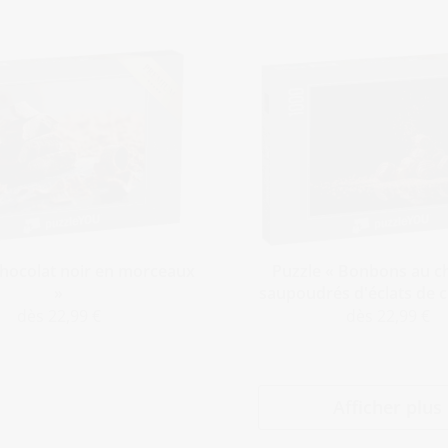
Chocolat noir en morceaux
Puzzle « Bonbons au ch
»
saupoudrés d'éclats de c
dès 22,99 €
dès 22,99 €
Afficher plus