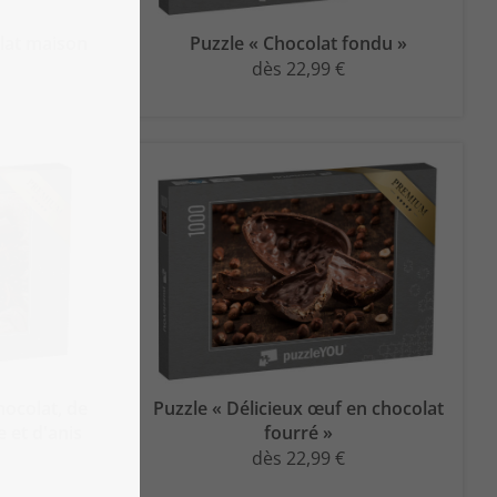
lat maison
Puzzle « Chocolat fondu »
dès 22,99 €
hocolat, de
Puzzle « Délicieux œuf en chocolat
e et d'anis
fourré »
dès 22,99 €