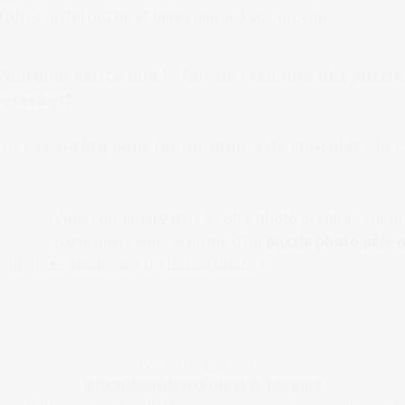
Offrez un tel puzzle et faites plaisir à vos proches.
Pourquoi est-ce que le fait de résoudre des puzzle
relaxant?
Un casse-tête pour les amateurs de chocolat - le c
Vous connaissez déjà ? Votre photo préférée sur u
particuliers sous la forme d’un
puzzle photo pêle-
minutes seulement un
puzzle photo
!
TVA incluse,
port
en sus.
Informations de sécurité et du fabricant
 prix réduits sont calculés sur la base des meilleurs prix de ces 30 derniers jo