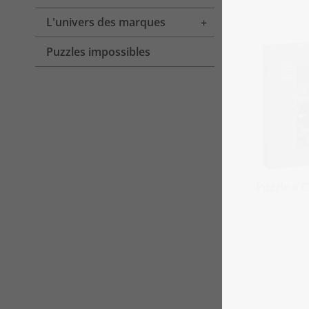
L'univers des marques
Toggle menu
Puzzles impossibles
Puzzle « 