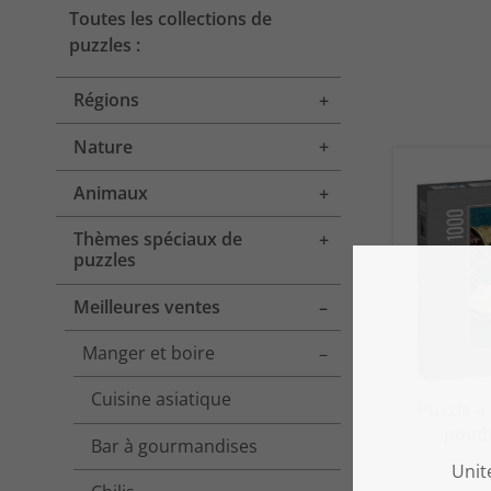
Toutes les collections de
puzzles :
Régions
Toggle menu
Nature
Toggle menu
Animaux
Toggle menu
Thèmes spéciaux de
Toggle menu
puzzles
Meilleures ventes
Toggle menu
Manger et boire
Toggle menu
Cuisine asiatique
Puzzle «
poudr
Bar à gourmandises