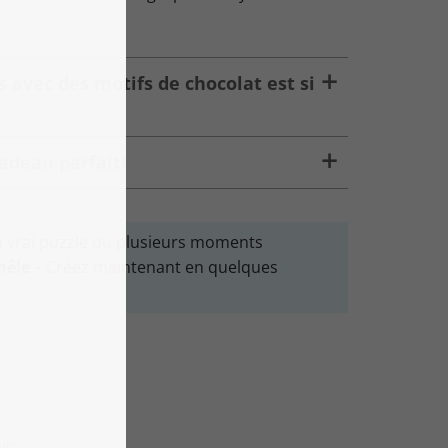
s avec des motifs de chocolat est si
adeau parfait!
n vrai puzzle ou plusieurs moments
mêle
– Créez maintenant en quelques
urs.