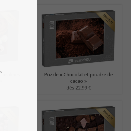
: pralines
Puzzle « Chocolat et poudre de
 »
cacao »
dès 22,99 €