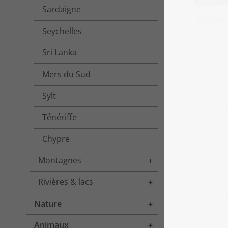
Sardaigne
Puzzle 
Seychelles
Sri Lanka
Mers du Sud
Sylt
Ténériffe
Chypre
Montagnes
Toggle menu
Rivières & lacs
Toggle menu
Nature
Toggle menu
Animaux
Toggle menu