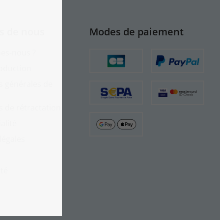
s de nous
Modes de paiement
es-nous ?
roduction
s générales de
s de rétractation
alité
légales
ité