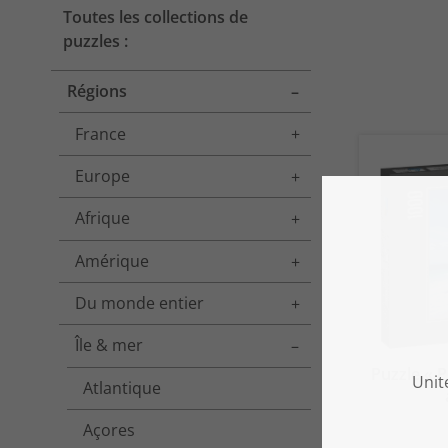
Toutes les collections de
puzzles :
Régions
Toggle menu
France
Toggle menu
Europe
Toggle menu
Afrique
Toggle menu
Amérique
Toggle menu
Du monde entier
Toggle menu
Île & mer
Toggle menu
Puzzle « P
Atlantique
Açores