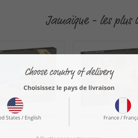
Jamaïque - les plus 
lage tropicale et cocotiers
Puzzle « Fruits et légume
aux Seychelles »
Jamaïque »
dès 22,99 €
dès 22,99 €