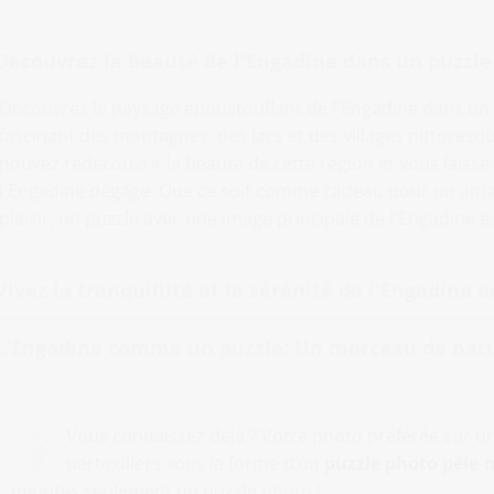
Découvrez la beauté de l'Engadine dans un puzzle
Découvrez le paysage époustouflant de l'Engadine dans un
fascinant des montagnes, des lacs et des villages pittoresq
pouvez redécouvrir la beauté de cette région et vous laisse
l'Engadine dégage. Que ce soit comme cadeau pour un ama
plaisir, un puzzle avec une image principale de l'Engadine e
Vivez la tranquillité et la sérénité de l'Engadine 
L'Engadine comme un puzzle: Un morceau de natu
Vous connaissez déjà ? Votre photo préférée sur u
particuliers sous la forme d’un
puzzle photo pêle-
minutes seulement un
puzzle photo
!