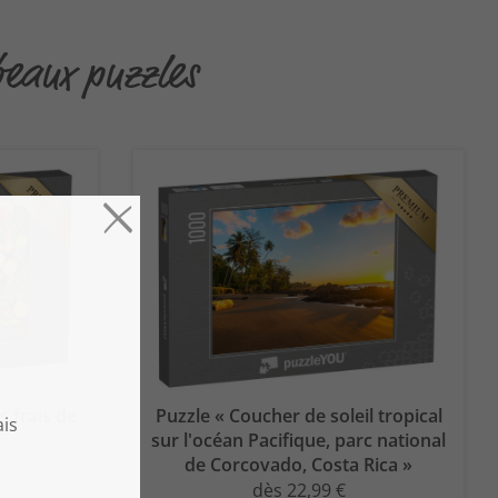
beaux puzzles
s frais de
Puzzle « Coucher de soleil tropical
sur l'océan Pacifique, parc national
de Corcovado, Costa Rica »
dès 22,99 €