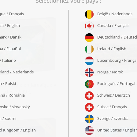
 Blue Hole en Jamaïque »
Puzzle « Les collines de 
Jamaïque »
dès 22,99 €
dès 22,99 €