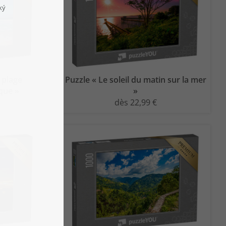
 plage
Puzzle « Le soleil du matin sur la mer
que »
»
dès 22,99 €