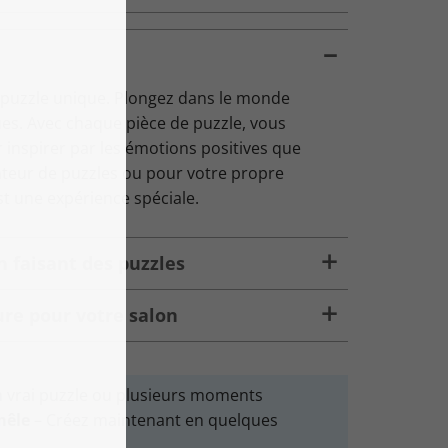
 puzzle unique. Plongez dans le monde
ues. Avec chaque pièce de puzzle, vous
r inspirer par les émotions positives que
teur de puzzles ou pour votre propre
st une expérience spéciale.
en faisant des puzzles
re pour votre salon
n vrai puzzle ou plusieurs moments
mêle
– Créez maintenant en quelques