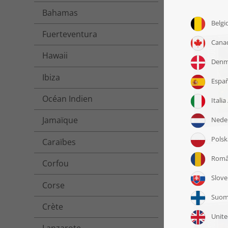
Bahamas
Fuerteventura
Hawaii
Ibiza
Océan Indien
Jamaïque
Puzzle «
Caraïbes
Corfou
Corse
Crète