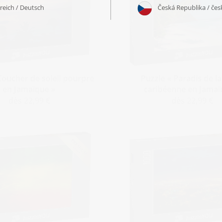
Coucher de soleil pourpre
Puzzle « Paradis de la
en Jamaïque »
caribéenne en Jamaï
dès 22,99 €
dès 22,99 €