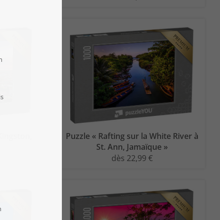
Kingston,
Puzzle « Rafting sur la White River à
St. Ann, Jamaïque »
dès 22,99 €