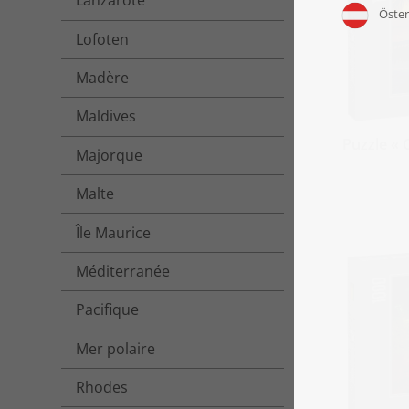
Lanzarote
Lofoten
Madère
Maldives
Puzzle « 
Majorque
Malte
Île Maurice
Méditerranée
Pacifique
Mer polaire
Rhodes