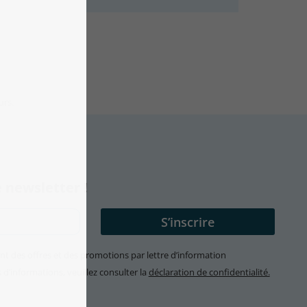
urs.
 newsletter !
ent des offres et des promotions par lettre d’information
’informations, veuillez consulter la
déclaration de confidentialité.