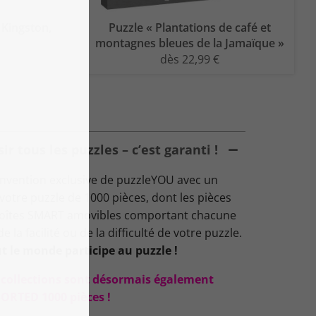
 Kingston,
Puzzle « Plantations de café et
montagnes bleues de la Jamaïque »
dès 22,99 €
 tous les puzzles – c’est garanti !
nvention exclusive de puzzleYOU avec un
: votre puzzle de 1000 pièces, dont les pièces
 boîtes SMART amovibles comportant chacune
 la facilité ou de la difficulté de votre puzzle.
t le monde participe au puzzle !
s collections sont désormais également
ORTED 1000 pièces !