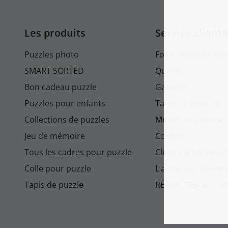
Les produits
Service clientè
Puzzles photo
Foire aux question
SMART SORTED
Qualité
Bon cadeau puzzle
Garantie
Puzzles pour enfants
Tarifs de livraison
Collections de puzzles
Modes de paiemen
Jeu de mémoire
Contact
Tous les cadres pour puzzle
Clients profession
Colle pour puzzle
L’authenticité des 
Tapis de puzzle
RÉTRACTER LE CO