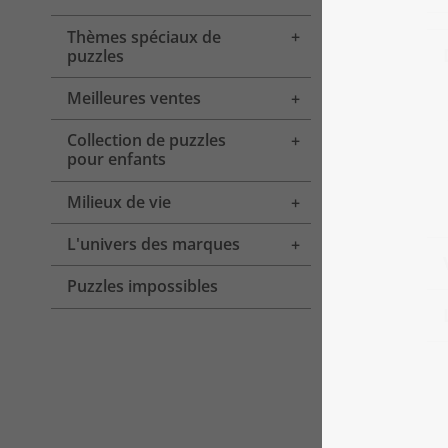
Thèmes spéciaux de
Toggle menu
puzzles
Meilleures ventes
Toggle menu
Collection de puzzles
Toggle menu
pour enfants
Milieux de vie
Toggle menu
L'univers des marques
Toggle menu
Puzzles impossibles