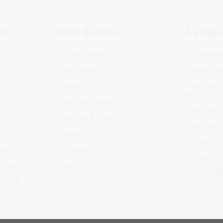
le
Infos & idées
A propo
s
Boîtes du puzzle
Qui somm
Saint-Valentin
Site de p
Pâques
Condition
vente
Fête des Mères
Condition
t
Fête des Pères
Confidenti
Mariage
Mentions 
nels
Halloween
Durabilité
évaluations
l’Avent
Accessibil
NTRAT
Noël
S U I V E Z - N O U S S U R :