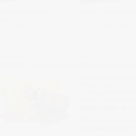
« Texture de fond : vert,
Puzzle « Vue nocturne de
jaune, rouge »
Jamaïque »
dès 22,99 €
dès 22,99 €
NOUVEAU ! Une alternative astucieuse. Pour réussir
SMART SORTED est une i
effet de surprise inclus 
sont réparties dans 40
25 pièces. Vous décidez de
SMART SORTED... et tou
Tous les puzzles de no
disponibles en SMART S